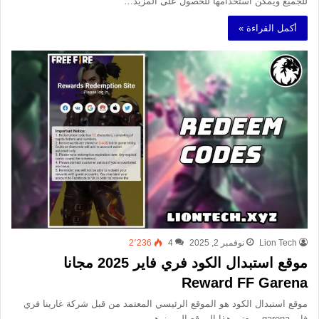
للجميع ويمكن استخدامها للحصول على المزيد…
أكمل القراءة »
Lion Tech
نوفمبر 2, 2025
4
2٬236
موقع استبدال الكود فري فاير 2025 مجانا
Reward FF Garena
موقع استبدال الكود هو الموقع الرئيسي المعتمد من قبل شركة غارينا فري
فاير garena و يعتبر هذا الموقع المميز هو…