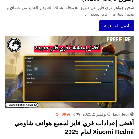
شحن جواهر فري فاير عن طريق id مجانا, هنالك العديد و العديد من عشاق و
محبي لعبة فري فاير يسعون…
أكمل القراءة »
Lion Tech
نوفمبر 2, 2025
0
3٬468
أفضل إعدادات فري فاير لجميع هواتف شاومي
Xiaomi Redmi لعام 2025