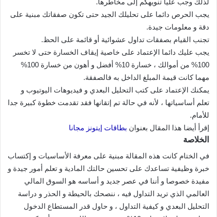
لذلك وجب عليا تنويهكم إلى مخاطرها.
يجب الحرص دائما على تحليلك الجيد حتى تكون صفقاتك مبنية على
دقة و معلومات جيدة.
تجنب القيام بصفقات تداول عشوائية أو قائمة على الحظ.
يجب عليك دائما الإعتماد على خاصية إيقاف الخسارة حتى لا تخسر
100% من أموالك ، خسارة 10% أفضل و أهون من خسارة 100%
مهما كانت قيمة المبلغ الداخل به فالصفقة.
يمكنك الإعتماد على كتب التحليل البعدي و فيديوهات اليوتيوب و
تعلم أساسياتها ، لأنه في حالة تم إتقانها فقد تقدمت خطوة كبيرة جدا
للأمام.
إقرأ أيضا هذا المقال بعنوان
بطاقات إيتونز مجانا
الخلاصة
في الختام كانت هذه المقالة مبنية على معرفة الأساسيات و إكتساب
خبرة وظيفية تساعدك على تحسين حالتك المادية و تعلم أمور جيدة و
مفيدة خصوصا و أننا في عصر جديد و أساسه هو السوق المالي
العالمي الذي تريد التداول فيه ، ننصحك بالحيطة و الحذر و دراسة
التحليل البعدي و كيفية التداول ، و حاول قدر المستطاع الدخول