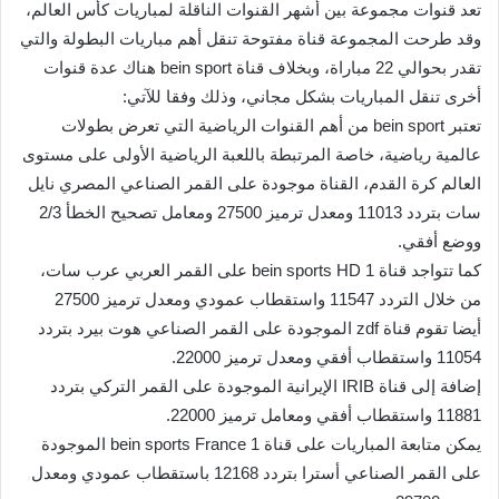
تعد قنوات مجموعة بين أشهر القنوات الناقلة لمباريات كأس العالم،
وقد طرحت المجموعة قناة مفتوحة تنقل أهم مباريات البطولة والتي
تقدر بحوالي 22 مباراة، وبخلاف قناة bein sport هناك عدة قنوات
أخرى تنقل المباريات بشكل مجاني، وذلك وفقا للآتي:
تعتبر bein sport من أهم القنوات الرياضية التي تعرض بطولات
عالمية رياضية، خاصة المرتبطة باللعبة الرياضية الأولى على مستوى
العالم كرة القدم، القناة موجودة على القمر الصناعي المصري نايل
سات بتردد 11013 ومعدل ترميز 27500 ومعامل تصحيح الخطأ 2/3
ووضع أفقي.
كما تتواجد قناة bein sports HD 1 على القمر العربي عرب سات،
من خلال التردد 11547 واستقطاب عمودي ومعدل ترميز 27500
أيضا تقوم قناة zdf الموجودة على القمر الصناعي هوت بيرد بتردد
11054 واستقطاب أفقي ومعدل ترميز 22000.
إضافة إلى قناة IRIB الإيرانية الموجودة على القمر التركي بتردد
11881 واستقطاب أفقي ومعامل ترميز 22000.
يمكن متابعة المباريات على قناة bein sports France 1 الموجودة
على القمر الصناعي أسترا بتردد 12168 باستقطاب عمودي ومعدل