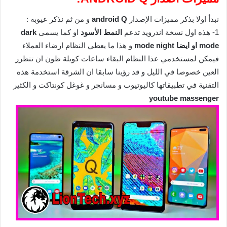
نبدأ اولا بذكر مميزات الإصدار
android Q
و من ثم نذكر عيوبه :
1- هذه اول نسخة اندرويد تدعم
النمط الأسود
او كما يسمى
dark
mode او ايضا mode night
و هذا ما يعطي النظام ارضاء العملاء
فيمكن لمستخدمي عذا النظام البقاء ساعات كويلة ظون ان تتظرر
العين خصوصا في الليل و قد رؤينا سابقا ان الشرقة استخدمة هذه
التقنية في تطبيقاتها كاليوتيوب و مسانجر و غوغل كونتاكت و الكثير
youtube massenger