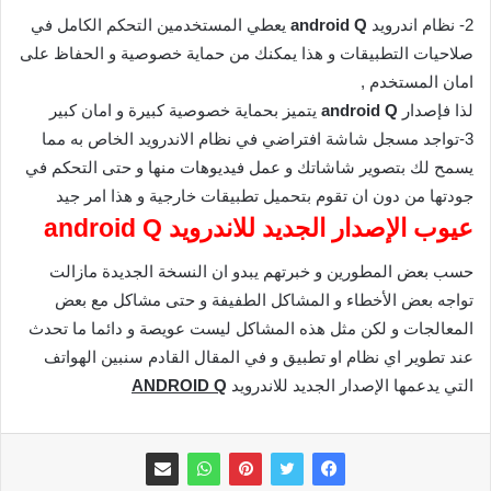
2- نظام اندرويد
android Q
يعطي المستخدمين التحكم الكامل في
صلاحيات التطبيقات و هذا يمكنك من حماية خصوصية و الحفاظ على
امان المستخدم ,
لذا فإصدار
android Q
يتميز بحماية خصوصية كبيرة و امان كبير
3-تواجد مسجل شاشة افتراضي في نظام الاندرويد الخاص به مما
يسمح لك بتصوير شاشاتك و عمل فيديوهات منها و حتى التحكم في
جودتها من دون ان تقوم بتحميل تطبيقات خارجية و هذا امر جيد
عيوب الإصدار الجديد للاندرويد android Q
حسب بعض المطورين و خبرتهم يبدو ان النسخة الجديدة مازالت
تواجه بعض الأخطاء و المشاكل الطفيفة و حتى مشاكل مع بعض
المعالجات و لكن مثل هذه المشاكل ليست عويصة و دائما ما تحدث
عند تطوير اي نظام او تطبيق و في المقال القادم سنبين الهواتف
التي يدعمها الإصدار الجديد للاندرويد
ANDROID Q