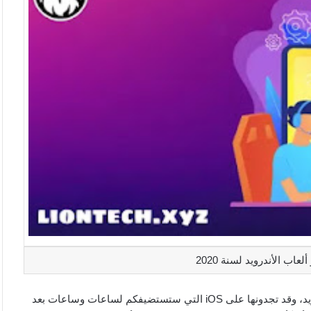
ب الأندرويد لسنة 2020
في هذه المقالة مجموعة من الألعاب للهواتف الذكية، وخاصة أندرويد، وقد تجدونها على iOS التي ستستضيفكم لساعات وساعات بعد