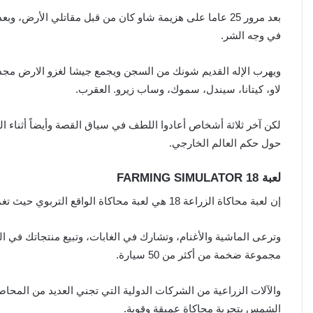
بعد مرور 25 عاما على هزيمة شاو كان من قبل مقاتلي الأر
في وجه الشر.
ويهرب الإله القديم شونك من السجن ويجمع جيشا لغزو الارض مجدد
لاو، كيتانا، سيندل، سموك، وساب زيرو. العقرب.
لكن آخر ثلاثة أشخاص أعادوا اللطف في سياق القصة وأيضاً أثناء 
حول حكم العالم الخارجي.
لعبة FARMING SIMULATOR 18
إن لعبة محاكاة الزراعة 18 هي لعبة محاكاة الواقع التربوي حيث تغمر نفسك في عالم مفتوح ضخم وتحصد العديد من أنواع المحاصيل.
وترعى الماشية والأغنام، وتشارك في الغابات، وتبيع منتجاتك في 
مجموعة ضخمة من أكثر من 50 سيارة.
والآلات الزراعية من الشركات الدولية التي تجني العديد من المحاص
الشمس بتجربة محاكاة عميقة وقوية.