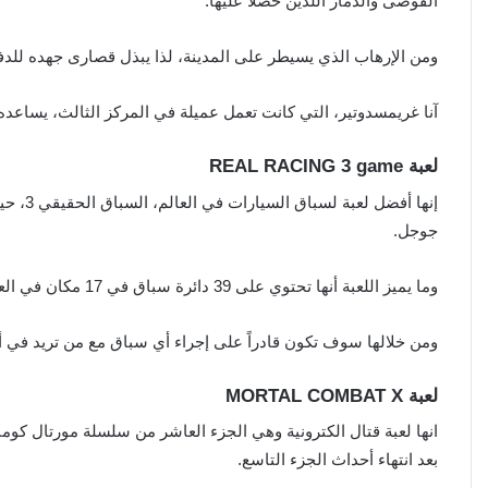
الفوضى والدمار اللذين حصلا عليها.
ومن الإرهاب الذي يسيطر على المدينة، لذا يبذل قصارى جهده للدف
آنا غريمسدوتير، التي كانت تعمل عميلة في المركز الثالث، يساعده ص
لعبة REAL RACING 3 game
جوجل.
وما يميز اللعبة أنها تحتوي على 39 دائرة سباق في 17 مكان في العالم، ولديها أيضاً القدرة على تغيير وقت اللعب.
ومن خلالها سوف تكون قادراً على إجراء أي سباق مع من تريد في 
لعبة MORTAL COMBAT X
بعد انتهاء أحداث الجزء التاسع.