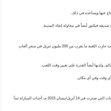
اع عنها ويساعده في ذلك.
ديقه فيكتور أيضاً في محاولة إنقاذ المدينة.
إنها أفضل لعبة لسباق السيارات في العالم، السباق الحقيقي 3، حيث حازت اللعبة ما يقرب من 200 مليون تنزيل في متجر ألعاب
أي وقت وفي أي مكان.
انها لعبة قتال الكترونية وهي الجزء العاشر من سلسلة مورتال كومبات التي صدرت في 14 أبريل/نيسان 2015 م، أحداث المباراة تبدأ