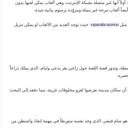
أولاً أنها غير متصلة بشبكة الإنترنت، وهي ألعاب يمكن لعبها بدون
ضاً ألعاب مرحة غير مملة ومزوّدة برسوم بيانية جيدة.
 مثل
viparabcasinos
حيث توجد العديد من الالعاب او يمكن تنزيل
سطة، وتدور قصة اللعبة حول راعي بقر يدعى وليام، الذي يملك ذراعاً
خصره.
أن سكان مدينته تعرضوا لغزو مخلوقات غريبة، مما دفعه إلى البحث
ة هو سام فيشر، الذي وجد نفسه متورطاً في مهمة إنقاذ واشنطن من