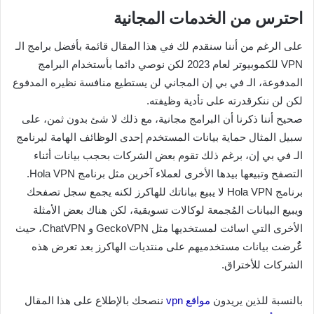
احترس من الخدمات المجانية
على الرغم من أننا سنقدم لك في هذا المقال قائمة بأفضل برامج الـ
VPN للكموبيوتر لعام 2023 لكن نوصي دائما بأستخدام البرامج
المدفوعة، الـ في بي إن المجاني لن يستطيع منافسة نظيره المدفوع
لكن لن ننكرقدرته على تأدية وظيفته.
صحيح أننا ذكرنا أن البرامج مجانية، مع ذلك لا شئ بدون ثمن، على
سبيل المثال حماية بيانات المستخدم إحدى الوظائف الهامة لبرنامج
الـ في بي إن، برغم ذلك تقوم بعض الشركات بحجب بيانات أثناء
التصفح وتبيعها بيدها الأخرى لعملاء آخرين مثل برنامج Hola VPN.
برنامج Hola VPN لا يبيع بياناتك للهاكرز لكنه يجمع سجل تصفحك
ويبيع البيانات المُجمعة لوكالات تسويقية، لكن هناك بعض الأمثلة
الأخرى التي اسائت لمستخديها مثل GeckoVPN و ChatVPN، حيث
عٌُرضت بيانات مستخدميهم على منتديات الهاكرز بعد تعرض هذه
الشركات للأختراق.
بالنسبة للذين يريدون
مواقع vpn
ننصحك بالإطلاع على هذا المقال