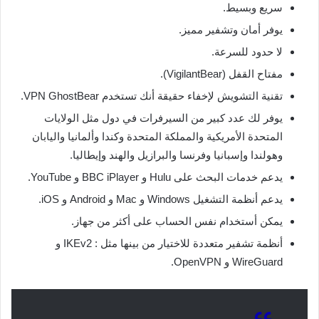
سريع وبسيط.
يوفر أمان وتشفير مميز.
لا حدود للسرعة.
مفتاح القفل (VigilantBear).
تقنية التشويش لإخفاء حقيقة أنك تستخدم VPN GhostBear.
يوفر لك عدد كبير من السيرفرات في دول مثل الولايات
المتحدة الأمريكية والمملكة المتحدة وكندا وألمانيا واليابان
وهولندا وإسبانيا وفرنسا والبرازيل والهند وإيطاليا.
يدعم خدمات البحث على Hulu و BBC iPlayer و YouTube.
يدعم أنظمة التشغيل Windows و Mac و Android و iOS.
يمكن أستخدام نفس الحساب على أكثر من جهاز.
أنظمة تشفير متعددة للاختيار من بينها مثل : IKEv2 و
WireGuard و OpenVPN.