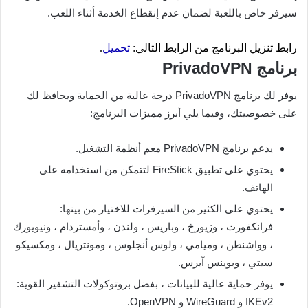
سيرفر خاص باللعبة لضمان عدم إنقطاع الخدمة أثناء اللعب.
رابط تنزيل البرنامج من الرابط التالي:
تحميل
.
برنامج PrivadoVPN
يوفر لك برنامج PrivadoVPN درجة عالية من الحماية ويحافظ لك
على خصوصيتك، وفيما يلي أبرز مميزات البرنامج:
يدعم برنامج PrivadoVPN معم أنظمة التشغيل.
يحتوي على تطبيق FireStick لتتمكن من استخدامه على
الهاتف.
يحتوي على الكثير من السيرفرات للاختيار من بينها:
فرانكفورت ، وزيورخ ، وباريس ، ولندن ، وأمستردام ، ونيويورك
، وواشنطن ، وميامي ، ولوس أنجلوس ، ومونتريال ، ومكسيكو
سيتي ، وبوينس آيرس.
يوفر حماية عالية للبيانات ، بفضل بروتوكولات التشفير القوية:
IKEv2 و WireGuard و OpenVPN.