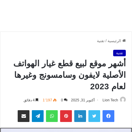
الرئيسية
/
تقنية
تقنية
أشهر موقع لبيع قطع غيار الهواتف
الأصلية لايفون وسامسونج وغيرها
لعام 2023
Lion Tech
أكتوبر 31, 2025
0
1٬197
4 دقائق
فيسبوك
تويتر
لينكدإن
بينتيريست
واتساب
تيلقرام
مشاركة عبر البريد