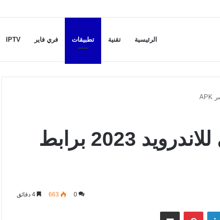
الرئيسية
تقنية
تطبيقات
فري فاير
IPTV
تحميل اسرع vpn مجاني للاندرويد 2023 برابط
0
663
4 دقائق
لينكدإن
بينتيريست
مشاركة عبر البريد