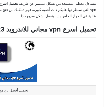
يتساءل معظم المستخدمين بشكل مستمر عن طريقة
تحميل اسرع vpn مجاني للاندرو
vpn التي سنطرحها عليكم ذات أهمية كبيرة، فهي تمكنك من فتح م
عالية في الجهاز الخاص بك، وتعمل بشكل سريع جدا.
تحميل اسرع vpn مجاني للاندرويد 2023 برابط مباشر APK
تحميل أفضل برنامج VPN للاندرويد مجا