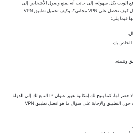
ختلف مواقع الويب بكل سهولة، إلى جانب أنه يمنع وصول الأشخاص إلى
بياناتك، ويصبح تصفح الإنترنت أكثر متعة باستخدامه، إذا كنت تتساءل كيف تحصل على VPN مجاني؟، وكيف تحميل تطبيق VPN
ا فيما يلي:
ل.
ف الخاص بك.
وتثبيته.
تفوق سرعة برنامجsecure VPN أي تطبيق آخر، ويوفر لك خدمات لا حصر لها، كما يتيح لك إمكانية تغيير عنوان IP التابع لك إلى الدولة
التي تريدها خلال وجودك داخل المنزل، وإليك المزيد من المعلومات حول التطبيق والإجابة على سؤال ما هو افضل تطبيق VPN