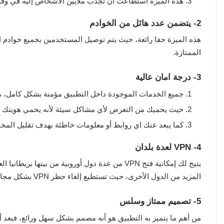
هذه الميزة استطاعت أن تجذب ملايين الأشخاص إليه في وق
2- يتضمن عدد هائل من الخوادم
هذه الميزة حقا رائعة، حيث يتم توصيل المستخدمين بجميع خوادم ال
الممتازة.
3- درجة امان عالية
جميع الخدمات الموجودة داخل التطبيق مؤمنة بشكل كامل، مم
حيث يحميك من التعرض لأي مشاكل سيئة لأنه يحمي هويتك بع
كما يبعد عنك اي روابط أو معلومات خاطئة بهدف تقليل المخا
4- VPN لعدة بلدان
يتيح لك إمكانية فتح VPN من عدة دول أوروبية من بينها بريطانيا العظمى وأمريكا وألمانيا وإندونيسيا.
المزيد من الدول الأخرى، حيث تستطيع إلغاء حظر VPN بشكل مجاني ومن أي نوع موبايل.
5- تصميم ممتاز وسلس
من أهم ما يتميز به التطبيق هو أنه مصمم بشكل سهل ورائع، فبعد 