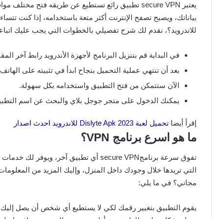
يعتبر secure VPN تطبيق رائع تستطيع عن طريقه فتح م
للاندرويد؟، نقدم لك شرح تفصيلي بالخطوات التي يجب عليك اتباعه
في البداية قم بتنزيل البرنامج لأجهزة الأندرويد رابط آخر المقا
بعد أن تنتهي عملية التحميل بنجاح ابدأ في تثبيته على الهات
الآن ستتمكن من فتح التطبيق واستخدامه بكل سهولة.
يمكنك الدخول على متجر جوجل بلاي والبحث عن اسم التطبيق 
إقرأ أيضا
تحميل لعبة Dislyte Apk 2023 للاندرويد احدث اصدار
ما هو اسرع برنامج VPN؟
مجاني؟ في ما يلي:
يقوم التطبيق بتغيير رقمك لكي لا يستطيع أي شخص أن يصل إليك.