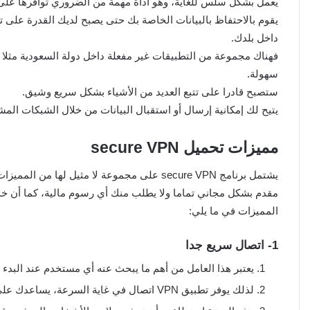
يعمل بشكل سلس للغاية، وهو أداة مهمة من الضروري توافرها على 
يقوم بالاحتفاظ بالبيانات الخاصة بك حتى يصبح لديك القدرة على
داخل بلدك.
فهناك مجموعة من التطبيقات غير مفعلة داخل دولة السعودية مثلا 
سهولة.
ستصبح قادرا على تتبع العديد من الأشياء بشكل سريع وشيق.
يتيح لك إمكانية إرسال أو استقبال البيانات من خلال الشبكات المشت
مميزات تحميل secure VPN
يشتمل برنامج secure VPN على مجموعة لا مثيل له
مقدم بشكل مجاني تماما ولا يطلب منك أي رسوم مالية، كما أن خدما
المميزات في ما يلي:
1- اتصال سريع جدا
يعتبر هذا العامل من أهم ما يبحث عنه أي مستخدم عند البدء ف
لذلك يوفر تطبيق VPN اتصال في غاية السرعة، يساعدك على مشاهدة الأفلام لوقت طويل أو ممارسة أي لعبة ترغب بها.