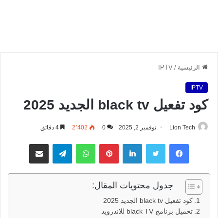
الرئيسية
/
IPTV
IPTV
كود تفعيل black tv الجديد 2025
Lion Tech
نوفمبر 2, 2025
0
2٬402
4 دقائق
فيسبوك
تويتر
لينكدإن
بينتيريست
واتساب
تيلقرام
مشاركة عبر البريد
جدول محتويات المقال:
كود تفعيل black tv الجديد 2025
تحميل برنامج black TV للاندرويد