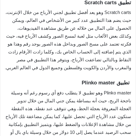
تطبيق Scratch carts
Scratch carts وهو يعد أفضل تطبيق لجني الأرباح من خلال الإنترنت،
حيث يضم هذا التطبيق عدد كبير من الأشخاص في العالم، ويمكن
الحصول على المال من خلاله عن طريق مشاهدة الفيديوهات،
وكذلك بعض الألعاب مثل لعبة لمسح الصور وكشف الأرباح فيه، حيث
فكرته تعتمد على مسح الصور وبداخل هذه الصور يوجد رقم وهذا هو
الذي يتم إضافته إلى الحساب الخاص بك، وكلما زادت الأرقام زادت
النقاط وبالتالي تضاعفت الأرباح، ويتوفر هذا التطبيق في مصر
والمغرب والأردن والكويت وفلسطين وجميع الدول في العالم العربي.
تطبيق Plinko master
Plinko master وهو تطبيق لا يتطلب دفع أي رسوم رغم أنه وسيلة
ناجحة الربح، حيث أنه ببساطة يمكن جني المال من خلال تدوير
العجلة المعروفة بعجلة الحظ، وهي تتوقف عند نقطة، هذه النقطة
ستكون عدد الأرباح التي تحصل عليها، كما يمكن مضاعفة تلك الأرباح
من خلال مشاهدة الإعلانات والضغط عليها، ويتميز التطبيق بإمكانية
سحب الرصيد عندما يصل إلى 10 دولار من خلال وسيلة باي بال أو