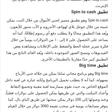
الإنترنت.
تطبيق Spin to cash
Spin to cash وهو تطبيق متميز لجني الأموال من خلال النت، يمكن
تثبيته من خلال جوجل بلاي لهواتف الأندرويد و الأب ستور للأيفون،
ويُعد هذا التطبيق مجانًا ولا يتطلب دفع أي رسوم إطلاقًا، كما أنه
يساعد على الحصول على ٥ إلى ١٠ من الدولارات يومياً من خلال
فكرة تمرير عجلة الحظ والضغط على الإعلانات ومشاهدة بعض
الفيديوهات ومسح الصور الموجودة داخله، ويُعد العائد الناتج من هذا
التطبيق كبير جدًا مقارنةً بالتطبيقات الأخرى.
تطبيق Big time
Big time وهو برنامج مجاني تمامًا يمكن من خلاله جني الأرباح
بسهولة، كما أنه لا يتطلب تحميل البرنامج ولكنه عبارة عن لعبه داخل
الموقع الخاص به، حيث تقوم بممارسة لعبة معينة وتجميع النقاط
وأعداد التيكيت والتي عن طريقها يمكن الحصول على دولارات فعلياً،
وعند وصولها إلى 100 دولار يمكن سحبها عن طريق الباي بال، كما
يتوفر مسابقات يومية في سحب بقيمة 3060 دولار من خلال القيام