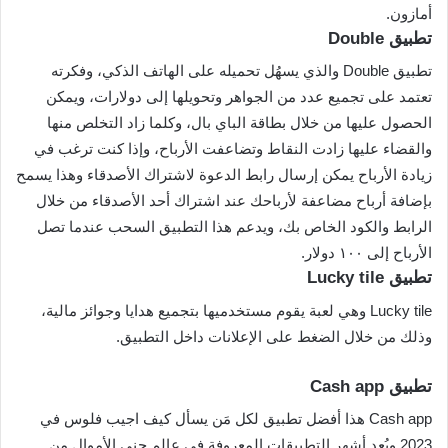
أمازون.
تطبيق Double
تطبيق Double والذي يسهُل تحميله على الهاتف الذكي، وفكرته
تعتمد على تجميع عدد من الجواهر وتحويلها إلى دولارات، ويمكن
الحصول عليها من خلال بطاقة الباي بال، وكلما زاد التخلص منها
والقضاء عليها زادت النقاط وتضاعفت الأرباح، وإذا كنت ترغب في
زيادة الأرباح يمكن إرسال رابط الدعوة لاشتراك الأصدقاء وهذا يسمح
بإضافة أرباح مضاعفة لأرباحك عند اشتراك أحد الأصدقاء من خلال
الرابط والكود الخاص بك، ويدعم هذا التطبيق السحب عندما تصل
الأرباح إلى ١٠٠ دولار.
تطبيق Lucky tile
Lucky tile وهي لعبة يقوم مستخدميها بتجميع هدايا وجوائز مالية،
وذلك من خلال الضغط على الإعلانات داخل التطبيق.
تطبيق Cash app
Cash app هذا أفضل تطبيق لكل مَن يسأل كيف اجيب فلوس في
2023 ويُعد أشهر التطبيقات المعروفة في عالم جني الأموال من