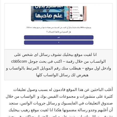
انا لقيت موقع بيخليك تشوف رسائل اى شخص على
الواتسـاب من خلال رقمة – اكتب فى بحث جوجل cbb5com
وادخل اول موقع – هيطلب منك رقم الموبايل المرتبط بالواتساب و
هيعرض لك رسائل الواتساب كلها
أغلب الباحثين عن هذا الموقع قادمون له بسبب وصول تعليقات
كثيرة على منشورات و مجموعات الفيس بوك و الواتساب من خلال
صندوق التعليقات في الفايسبوك و رسائل جروبات الواتس، ستجد
أن أغلبهم وجدو رسالة مضمونها هكذا انا لقيت موقع رهيب بيخليك
تشوف رسائل واتساب بدون علم صاحب الحساب – اكتب فى بحث