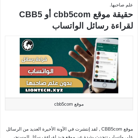
علم صاحبها.
حقيقة موقع cbb5com أو CBB5
لقراءة رسائل الواتساب
موقع cbb5com
موقع CBB5com , لقد إنتشرت في الآونة الأخيرة العديد من الرسائل
على واتساب تتحدث بشدة عن موقع جيد لقراءة رسائل المسنجر