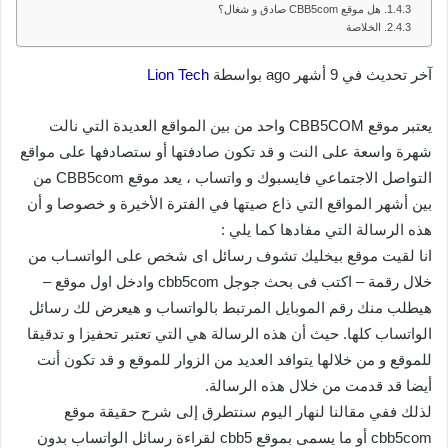
هل موقع CBB5com صادق و شغال؟
الخلاصة
آخر تحديث في 9 أشهر ago بواسطة
Lion Tech
يعتبر موقع CBB5COM واحد من بين المواقع العديدة التي نالت
شهرة واسعة على النت و قد تكون صادفتها أو ستصادفها على مواقع
التواصل الاجتماعي فايسبوك و واتساب ، يعد موقع CBB5com من
بين أشهر المواقع التي ذاع صيتها في الفترة الأخيرة و خصوصا و أن
هذه الرسالة التي مفادها كما يلي :
انا لقيت موقع بيخليك تشوف رسائل اى شخص على الواتسـاب من
خلال رقمة – اكتب فى بحث جوجل cbb5com وادخل اول موقع –
هيطلب منك رقم الموبايل المرتبط بالواتساب و هيعرض لك رسائل
الواتساب كلها. حيث أن هذه الرسالة هي التي تعتبر تحفيزا و تدقيقا
للموقع و من خلالها يتوافد العديد من الزوار للموقع و قد تكون أنت
أيضا قد قدمت من خلال هذه الرسالة.
لذلك ففي مقالنا لنهار اليوم سنتطرق إلى شرح حقيقة موقع
cbb5com أو ما يسمى بموقع cbb5 لقراءة رسائل الواتساب بدون