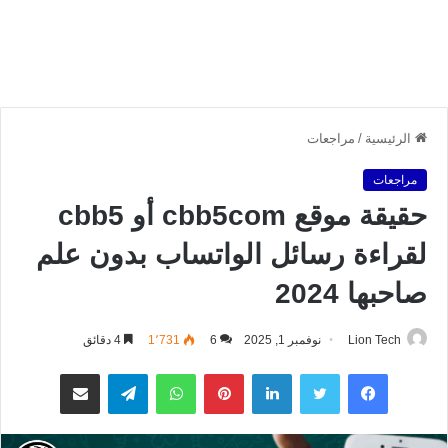
الرئيسية
/
مراجعات
مراجعات
حقيقة موقع cbb5com أو cbb5
لقراءة رسائل الواتساب بدون علم
صاحبها 2024
Lion Tech
نوفمبر 1, 2025
6
1٬731
4 دقائق
فيسبوك
تويتر
لينكدإن
بينتيريست
واتساب
تيلقرام
مشاركة عبر البريد