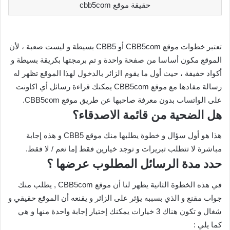
حقيقة موقع cbb5com
تعتبر خطوات موقع CBB5com أو CBB5 بسيطة و ليست صعبة ، لأن
الموقع مكون أساسا من صفحة واحدة و تم برمجتها بكريقة بسيطة و
أكواد خفيفة ، حيث أول ما يقوم الزائر بالدخول لهذا الموقع تظهر له
رسالة مفادها مع موقع CBB5com يمكنك قراءة رسائل أي اكاونت
على الواتساب بدون معرفة صاحبها عن طريق موقع CBB5com.
هل الضحية من قائمة الاصدقاء؟
هذا هو أول سؤال و خطوة يطلبها منك موقع CBB5 و هذه إجابة
مباشرة لا تتطلب تبريرات و توجد خيارين فقط إما نعم / لا فقط.
حدد مدة الرسائل المطلوب عرضها ؟
في هذه الخطوة الثانية يظهر لنا أن موقع CBB5com , يطلب منك
جواب مقنع و الذي بسببه يؤثر على الزائر و يقنعه أن الموقع حقيقي و
شغال و تكون هناك 3 خيارات يمكنك إختيار إجابة واحدة منها و هي
كما يلي :