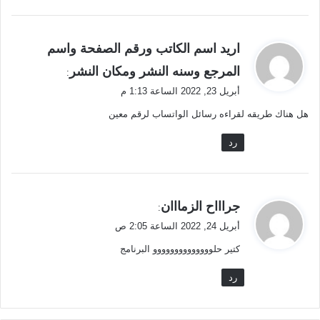
ي
اريد اسم الكاتب ورقم الصفحة واسم
ق
المرجع وسنه النشر ومكان النشر
:
و
أبريل 23, 2022 الساعة 1:13 م
ل
هل هناك طريقه لقراءه رسائل الواتساب لرقم معين
رد
ي
جراااح الزمااان
:
ق
أبريل 24, 2022 الساعة 2:05 ص
و
كتير حلوووووووووووووو البرنامج
ل
رد