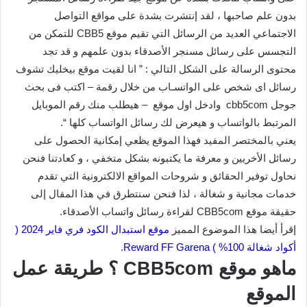
بدون علم صاحبها ، لقد إنتشرت بشدة على مواقع التواصل
الاجتماعي العديد من الرسائل التي تقيم موقع CBB5 للتمكن من
التجسس على رسائل مسنجر الأصدقاء بدون علمهم و قد تجد
محتوى الرسالة على الشكل التالي : ” انا لقيت موقع بيخليك تشوف
رسائل اى شخص على الواتسـاب من خلال رقمة – اكتب فى بحث
جوجل cbb5com وادخل اول موقع – هيطلب منك رقم الموبايل
المرتبط بالواتساب و هيعرض لك رسائل الواتساب كلها “.
يعني بالمختصر المفيد فهذا الموقع يظعي إمكانية الحصول على
رسائل الأخريين و معرفة ما يكتبونه بشكل متخفي ، و كعادتنا فنحن
نحاول توفير الحقائق و شروحات المواقع الالكترونية التي تقدم
خدمات مجانية و شغالة ، لذا فنحن سنتطرق في هذا المقال إلى
حقيقة موقع CBB5com لقراءة رسائل واتساب الأصدقاء.
إقرأ أيضا هذا الموضوع المميز
موقع استبدال الكود فري فاير 2024 (
أكواد شغالة 100% ) Reward FF Garena
.
ماهو موقع CBB5com ؟ طريقة عمل
الموقع