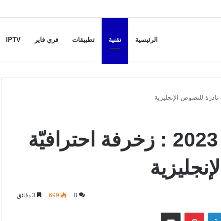
الرئيسية
تقنية
تطبيقات
فري فاير
IPTV
حروف انجليزي مزخرفة 2023 : زخرفة احترافيّة
نجليزية
0
699
3 دقائق
لينكدإن
بينتيريست
مشاركة عبر البريد