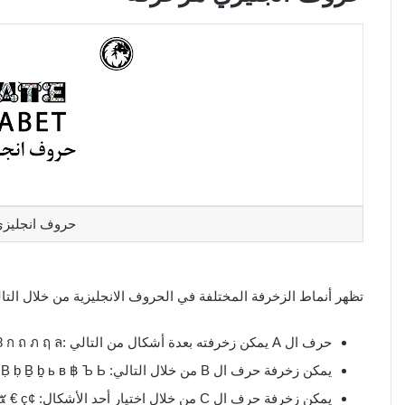
حروف انجليزي م
تظهر أنماط الزخرفة المختلفة في الحروف الانجليزية من خلال التا
حرف ال A يمكن زخرفته بعدة أشكال من التالي :Ā ā Ă ă Ą ą Ǎ ǎ Ǻ ǻ Α Δ Λ ά α λ Ά а 8 ก ถ ภ ฤ ล
يمكن زخرفة حرف ال B من خلال التالي: Β β ъ Ḃ ḃ Ḅ ḅ Ḇ ḇ ь в ฿ Ъ Ь
يمكن زخرفة حرف ال C من خلال اختيار أحد الأشكال: ¢Ć ć ₡ Ĉ ĉ Ċ ċ Č č ς ζ С с ๔ ๕ € ç