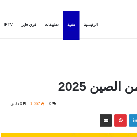
الرئيسية
تقنية
تطبيقات
فري فاير
IPTV
0
1٬057
3 دقائق
لينكدإن
بينتيريست
مشاركة عبر البريد