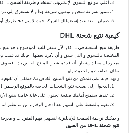
أغلب مواقع التسوق الإلكتروني تستخدم طريقة الشحن DHL في خدماتها
تتميز بسرعة شحن و توصيل سريعة جدا و لا تستغرق إلى من 7 أيام إلى 10 أيام مع خدمة تتبع راقية و توصيل dhl Express
ضمان و ثقة عند إستعمالك للشركة حيث لا يتم فتح طردك أو 
كيفية تتبع شحنة DHL
بمجرد أن يصلك إشعار بأنه قد تم شحن المنتج الخاص بك , فسوف
مكان بضاعتك و وقت وصولها.
و بهذا فإنه لكي تتمكن من تتبع المنتج الخاص بك فيكفي أن تقوم بال
الدخول إلى صفحة تتبع الشحنات الخاصة بالموقع الرسمي لDHL و ذلك : من هنا
عندها ستفتح أمامك صفحة تحتوي على خانة خاصة بتتبع الأرقام
نقوم بالضغط على السهم بعد إدخال الرقم و من ثم تظهر لنا نت
و يمكنك ترجمة الصفحة للإنجليزية لتسهيل فهم المفردات و معرف
تتبع شحنة DHL من الصين