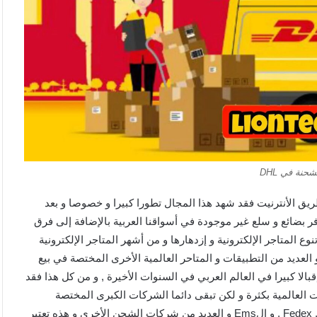
حنة في DHL
ق عن طريق الأنترنيت فقد شهد هذا المجال تطورا كبيرا و خصوصا و بعد
فر بضائع و سلع غير موجودة في أسواقنا العربية بالإضافة إلى فرق
وع المتاجر الإلكترونية و إزدهارها و من أشهر المتاجر الإلكترونية
ي بابا , علي إكسبرس , بانڨود , Gear best , إيباي و العديد من التطبيقات و المتاحر العالمية الأخرى المختصة في بيع
الا كبيرا في العالم العربي في السنوات الأخيرة , و من كل هذا فقد
لعالمية بكثرة و لكن تبقى دائما الشركات الكبرى المختصة
بالشحن هي الأفضل في المجال و نجد منها : الDHL و الFedex , fastway , و الEms و العديد من شركات الشحن الأخرى و هذه تعتبر