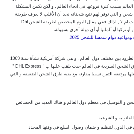
لعالم بسبب كثرة فروعها في انحاء العالم , و لكن تكمن المشكلة
شحن و التي توفر لهم تتبع شحناته نجد أن الأغلب لا يعرف طريقة
تتبع شحناته التي قام بشراءها و لهذا فهو لا يمكنه معرفة إذا ما وصلت ام لا , لذلك ففي مقال اليوم المخصص لطريقة الشحن Dhl
ومواعيد دوام سمسا للشحن 2025
.
dhl هي عبارة عن شركة عالمية شهيرة تختص في شحن و توصيل الطرود بين مختلف دول العالم , و هي شركة أمريكية نشأة سنة 1969
, و تمتلك فروع عديدة في معظم دول العالم , و تعتبر من أشهر طرق الشحن السريعة في العالم حيث يلقب عليها ب ” DHL Express ”
ب الأحيان و هذا ما يجعلها مرتفعة الثمن نسبيا مقارنة مع بقية طرق الشحن الضعيفة و التي
عالمية للشحن و التوصيل في معظم دول العالم و هناك العديد من الخصائص
قانونية و الشرعية.
ع في الدول لتنظيم و ضمان وصول السلع في وقتها المحدد