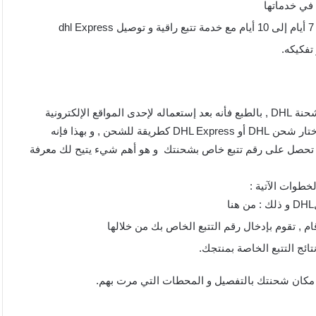
تفكيكه.
طريقة تتبع الشحنة في DHL , الآن ننتقل للب الموضوع و هو تتبع شحنة DHL , بالطبع فأنه بعد إستعماله لإحدى المواقع الإلكترونية
المختصة بالتسوق و التي سبق و أن ذكرنا بعضها , فإنك قد قمت بإختار شحن DHL أو DHL Express كطريقة للشحن , و بهذا فإنه
 تحصل على رقم تتبع خاص بشحنتك و هو أهم شيء يتيح لك معرفة
خطوات الآتية :
 , تقوم بإدخال رقم التتبع الخاص بك من خلالها
ائج التتبع الخاصة بمنتجك.
ة مكان شحنتك بالتفصيل و المحطات التي مرت بهم.