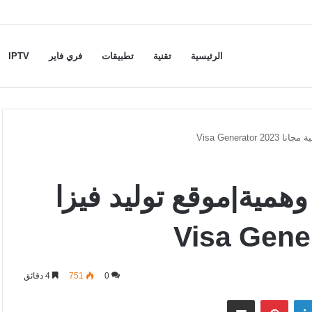
الرئيسية
تقنية
تطبيقات
فري فاير
IPTV
Visa Genera
وهمية|موقع توليد فيزا
0
751
4 دقائق
لينكدإن
بينتيريست
مشاركة عبر البريد