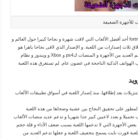
 للأجهزة الضعيفة
تحميل لعبة فورت نايت للأجهزة الضعيفة, تعتبر لعبة فورت نايت fortnite أحد أفضل الألعاب التي لاقت شهرة و نجاحا كبيرا حول العالم و
Ep, و قد قامت الشركة بإطلاق ثلاث إصدارات من اللعبة. و الإصدار الذي لاقى نجاحا باهرا هو
فورت نايت صنف الباتل رويال Fortnite Battle Royale, و اللعبة تدعم العديد من الأجهزة و المنصات كps4 و Xbox و ويندوز و نظام
حت Fortnite Battle Royale واحدة من ألعاب الهواتف الذكية الناجحة في غضون عام. لم تستغرق هذه اللعبة
ويد
Fortnite R الكثير من الشعبية والتنزيلات بعد إطلاقها. منذ إصدار اللعبة في أسواق تطبيقات الألعاب
لمطور على تحقيق النجاح بين عشية وضحاها من هذه اللعبة
 تحميلا و بعدد لاعبين كبير جدا شهريا و تدعم عديد منصات الألعاب
 بعض الأجهزة التي لا تدعمها اللعبة بسبب ضعف الأداء و قلة حجم
للعبة فورت نايت يسمح بتخفيف اللعبة و جعلها تدعم العديد من