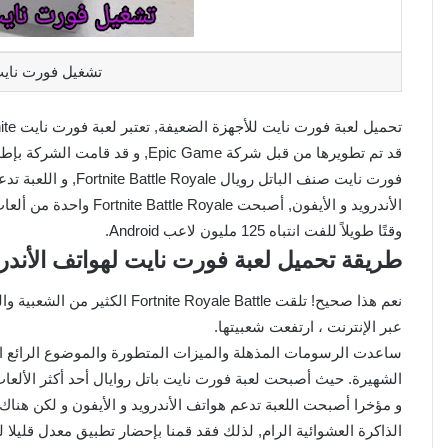
تشغيل فورت نايت
قد تم تطويرها من قبل شركة ic Game
الأندرويد و الأيفون, أصب
وقتًا طويلاً للفت انتباه 125 مليون لاعب Android.
طريقة تحميل لعبة فورت نايت لهواتف الأندر
نعم هذا صحيح! تلقت oyale Battle
عبر الإنترنت ، ارتفعت شعبيتها.
ساعدت الرسومات المذهلة والميزات المتطورة والموضوع الرائع ا
الشهيرة. حيث أصبحت لعبة فورت نايت باتل روايال أحد أكثر الألعاب
و مؤخرا أصبحت اللعبة تدعم هواتف الأندرويد و الأيفون و لكن هناك
الذاكرة العشوائية الرام, لذلك فقد قمنا بإحضار تطبيق معدل قليلا 