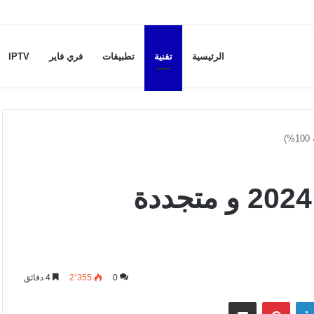
الرئيسية
تقنية
تطبيقات
فري فاير
IPTV
حسابات Chegg مجانية 2024 و متجددة
0
2٬355
4 دقائق
لينكدإن
بينتيريست
مشاركة عبر البريد