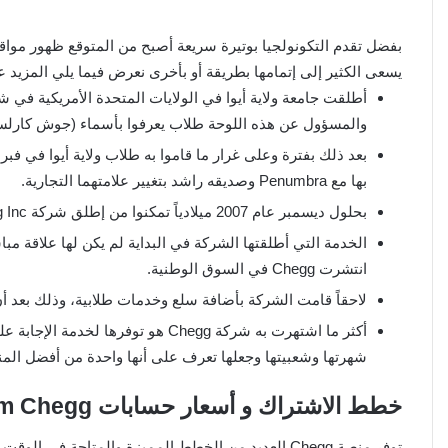
بفضل تقدم التكونولجيا بوتيرة سريعة أصبح من المتوقع ظهور مواق
يسعى الكثير إلى إتمامها بطريقة أو بأخرى نعرض فيما يلي المزيد عن منصة Chegg المتألقة في 
والمسؤول عن هذه اللوحة طلاب يعرفوا بأسماء (جوش كارلسو
بها مع Penumbra وصديقه راشد بتغيير علامتهما التجارية.
بحلول ديسمبر عام 2007 ميلادياً تمكنوا من إطلق شركة Chegg Inc، وكان السيد راشد هو الرئيس التنفيذي.
الخدمة التي أطلقتها الشركة في البداية لم يكن لها علاقة مب
انتشرت Chegg في السوق الوطنية.
لاحقاً قامت الشركة بأضافة سلع وخدمات طلابية، وذلك بعد 
أكثر ما اشتهرت به شركة Chegg هو توفر
شهرتها وشعبيتها وجعلها تعرف على أنها واحدة من أفضل المنص
خطط الاشتراك و أسعار حسابات Premium Chegg
توفر منصة Chegg العديد من الخطط المميزة والمتاحة 