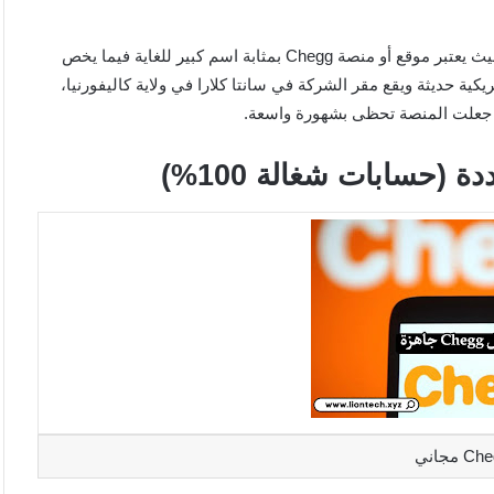
حسابات Chegg مجانية 2024 و متجددة (حسابات شغالة 100%)، حيث يعتبر موقع أو منصة Chegg بمثابة اسم كبير للغاية فيما يخص
عتبر Chegg بمثابة تقنية تعليم أمريكية حديثة ويقع مقر الشركة في سانتا كلارا في ولاية كاليفورنيا،
هي جعلت المنصة تحظى بشهورة واسعة.