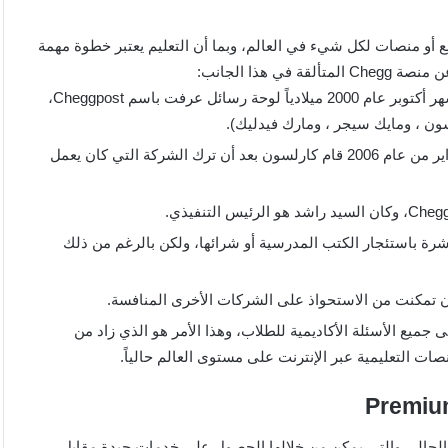
ع أو منصات لكل شيء في العالم، وبما أن التعليم يعتبر خطوة مهمة
هذا الجانب:
أطلقت جامعة ولاية أيوا في الولايات المتحدة الأمريكية في شهر أكتوبر عام 2000 ميلادياً لوحة رسائل عرفت باسم Cheggpost،
ن ، ومايك سيجر ، ومارك فيدليك).
بعد ذلك بفترة وعلى غرار ما قاموا به طلاب ولاية أيوا في فبراير من عام 2006 قام كارلسون بعد أن ترك الشركة التي كان يعمل
اشرة باستئجار الكتب المدرسية أو شرائها، ولكن بالرغم من ذلك
أن تمكنت من الاستحواذ على الشركات الأخرى المنافسة.
ها لخدمة الإجابة على جميع الأسئلة الأكاديمية للطلاب، وهذا الأمر هو الذي زاد من
ات التعليمية عبر الإنترنت على مستوى العالم حالياً.
في الوقت الحالي والتي يمكن من خلالها الحصول على خدمات جيدة مقابل