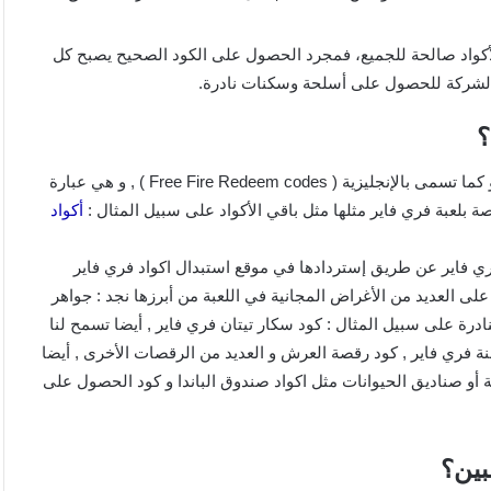
لأكواد صالحة للجميع، فمجرد الحصول على الكود الصحيح يصبح كل
الشركة للحصول على أسلحة وسكنات نادرة.
هناك العديد من الأشخاص الذين لا يعرفون ما هي اكواد فري فاير أو كما تسمى بالإنجليزية ( Free Fire Redeem codes ) , و هي عبارة
 بلعبة فري فاير مثلها مثل باقي الأكواد على سبيل المثال :
أكواد
ري فاير عن طريق إستردادها في موقع استبدال اكواد فري فاير
ى العديد من الأغراض المجانية في اللعبة من أبرزها نجد : جواهر
درة على سبيل المثال : كود سكار تيتان فري فاير , أيضا تسمح لنا
 فري فاير , كود رقصة العرش و العديد من الرقصات الأخرى , أيضا
 أو صناديق الحيوانات مثل اكواد صندوق الباندا و كود الحصول على
بين؟