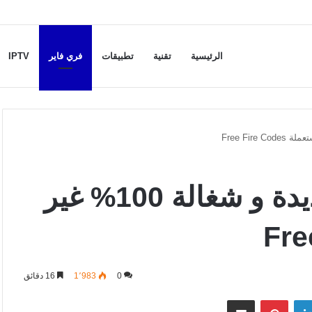
الرئيسية
تقنية
تطبيقات
فري فاير
IPTV
أكواد فري فاير 2024 جديدة و شغالة 100% غير
0
1٬983
16 دقائق
لينكدإن
بينتيريست
مشاركة عبر البريد