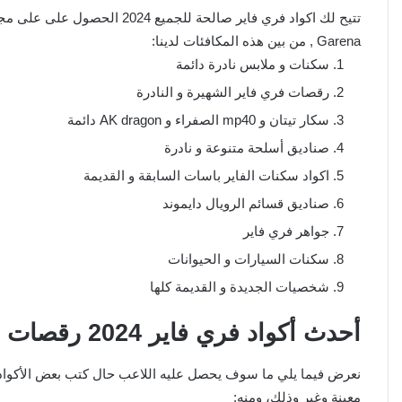
تتيح لك اكواد فري فاير صالحة ل
Garena , من بين هذه المكافئات لدينا:
سكنات و ملابس نادرة دائمة
رقصات فري فاير الشهيرة و النادرة
سكار تيتان و mp40 الصفراء و AK dragon دائمة
صناديق أسلحة متنوعة و نادرة
اكواد سكنات الفاير باسات السابقة و القديمة
صناديق قسائم الرويال دايموند
جواهر فري فاير
سكنات السيارات و الحيوانات
شخصيات الجديدة و القديمة كلها
أحدث أكواد فري فاير 2024 رقصات و سكنات للجميع
نعرض فيما يلي ما سوف يحصل عليه اللاعب حال كتب بعض الأكو
معينة وغير وذلك، ومنه: