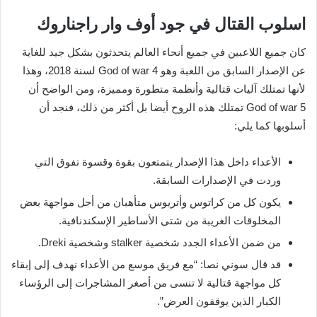
اسلوب القتال في جود أوف وار راجناروك
كان جميع اللاعبين في جميع أنحاء العالم يتحدثون بشكل جيد للغاية
عن الإصدار السابق من اللعبة وهو God of war 4 لسنة 2018، وهذا
لأنها تمتلك آليات قتالية وأنظمة متطورة ومميزة، ومن الواضح أن
God of war 5 تمتلك هذه الروح أيضا بل أكثر من ذلك، فنجد أن
أسلوبها كما يلي:
الأعداء داخل هذا الإصدار يتمتعون بقوة وقسوة تفوق التي
وردت في الإصدارات السابقة.
يكون كل من كراتوس وأتريوس متأهبان من أجل مواجهة بعض
المخلوقات الغريبة من شتى الأساطير الإسكندنافية.
من ضمن الأعداء الجدد شخصية stalker وشخصية Dreki.
قد قال سوني نصا: “مع فريق موسع من الأعداء نهدف إلى إبقاء
كل مواجهة قتالية لا تنسى من أصغر المشاجرات إلى الرؤساء
الكبار الذين يوقفون العرض”.