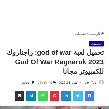
الرئيسية
/
تطبيقات
تطبيقات
تحميل لعبة god of war: راجناروك
God Of War Ragnarok 2023
للكمبيوتر مجانا
Lion Tech
أكتوبر 31, 2025
0
759
4 دقائق
فيسبوك
تويتر
لينكدإن
بينتيريست
واتساب
تيلقرام
مشاركة عبر البريد