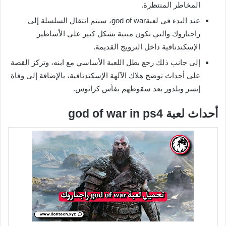
المخاطر المنتظرة.
عند البدء في لعبةgod of war، سيتم انتقال السلسلة إلى
راجناروك والتي تكون مبنية بشكل كبير على الأساطير
الإسكندنافية داخل النرويج القديمة.
إلى جانب ذلك رجع بطل اللعبة الأساسي مع ابنه، وتركز القصة
على أحداث توضح هلاك الآلهة الإسكندنافية، بالإضافة إلى وفاة
إيسر وبلدور بعد سقوطهم بفأس كراتوس.
أحداث لعبة god of war in ps4