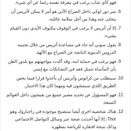
فهو كأي شاب يرغب في معرفة نفسه رغما عن أي شيء.
سر دور لوكي داخل الصراع الآتي هو أمر لا يمكن لأتريس أن
يتخلى عنه وهذا من أجل سلامة عائلته.
إلا أن أتريس لا يرغب في الوقوف مكتوف الأيدي دون القيام
بشيء.
يقول سوني أنه جاد في مساعدة أتريس من خلال تجنيبه
الدروس الدموية الناتجة عن الصراع مع الآلهة.
فهو يرغب في حماية ابنه، وقد أكدت مواجهتهم مع بلدور الظن
بأن المأساة تتمثل فقد في التشابكات مع إيسر.
سيتطلب من كراتوس وأتريس أن يأخذوا قرارا فيما يخص
الطريق اللذي سيمشون فيه ومهما كان هذا الاختيار.
فهو المسؤول عن تحديد مصير جميع من يعيشون داخل العوالم
التسعة.
هناك شخصية اخرى أيضا ستصبح موجودة في راجناروك وهو
Thor، إلا أنها أحدثت ضجة عبر وسائل التواصل الاجتماعي
وذلك نتيجة افتقاره للرياضة بمظهره