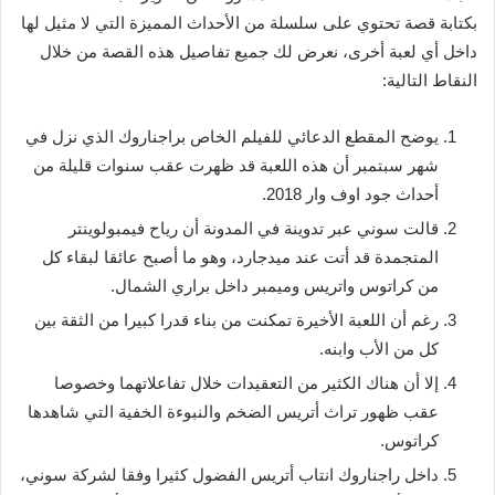
بكتابة قصة تحتوي على سلسلة من الأحداث المميزة التي لا مثيل لها
داخل أي لعبة أخرى، نعرض لك جميع تفاصيل هذه القصة من خلال
النقاط التالية:
يوضح المقطع الدعائي للفيلم الخاص براجناروك الذي نزل في
شهر سبتمبر أن هذه اللعبة قد ظهرت عقب سنوات قليلة من
أحداث جود اوف وار 2018.
قالت سوني عبر تدوينة في المدونة أن رياح فيمبولوينتر
المتجمدة قد أتت عند ميدجارد، وهو ما أصبح عائقا لبقاء كل
من كراتوس واتريس وميمبر داخل براري الشمال.
رغم أن اللعبة الأخيرة تمكنت من بناء قدرا كبيرا من الثقة بين
كل من الأب وابنه.
إلا أن هناك الكثير من التعقيدات خلال تفاعلاتهما وخصوصا
عقب ظهور تراث أتريس الضخم والنبوءة الخفية التي شاهدها
كراتوس.
داخل راجناروك انتاب أتريس الفضول كثيرا وفقا لشركة سوني،