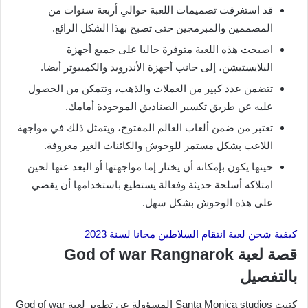
قد استغرقت تصميمات اللعبة حوالي أربعة سنوات من
المصممين والمبرمجين حتى تصبح بهذا الشكل الرائع.
اصبحت هذه اللعبة متوفرة حاليا على جميع أجهزة
البلايستيشن، إلى جانب أجهزة الأندرويد والكمبيوتر أيضا.
تتضمن عدد كبير من العملات والذهب، وتتمكن من الحصول
عليه عن طريق تكسير الصناديق الموجودة أمامك.
تعتبر من ضمن ألعاب العالم المفتوح، ويتمثل ذلك في مواجهة
اللاعب بشكل مستمر للوحوش والكائنات الغير معروفة.
حينها يكون بإمكانه أن يختار إما مواجهتها أو البعد عنها لحين
امتلاكه أسلحة حديثة وفعالة يستطيع باستخدامها أن يقضي
على هذه الوحوش بشكل سهل.
كيفية شحن لعبة انتقام السلاطين مجانا لسنة 2023
قصة لعبة God of war Rangnarok
بالتفصيل
كتبت Santa Monica studios المسؤولة عن تطوير لعبة God of war