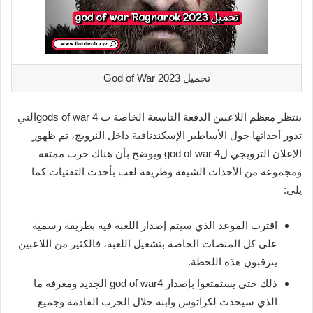
تحميل God of War 2023
ينتظر معظم اللاعبين الدفعة التاسعة الخاصة ب gods of war 4التي
تدور أحداثها حول الأساطير الإسكندنافية داخل النرويج، تم ظهور
الإعلان الترويجي لgod of war 4 ويوضح بأن هناك حرب ممتعة
ومجموعة من الأحداث الشيقة وطريقة لعب بأحدث التقنيات كما
يلي:
اقترب الموعد الذي سيتم إصدار اللعبة فيه بطريقة رسمية
على كل المنصات الخاصة بتشغيل اللعبة، فالكثير من اللاعبين
يترقبون هذه اللحظة.
ذلك حتى يستمتعوا بإصدار god of war4 الجديد ومعرفة ما
الذي سيحدث لكراتوس وابنه خلال الحرب القادمة وجميع