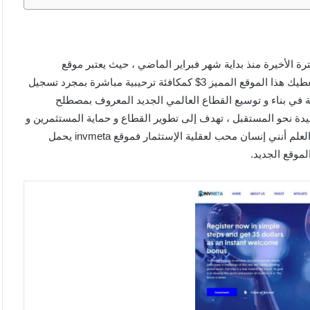
ي الفترة الأخيرة منذ بداية شهر فبراير الماضي ، حيث يعتبر موقع
الإستثمار الجديد invmeta فكرة جديدة و مشروع في بداياته حيث يعطيك هذا الموقع المميز 3$ كمكافئة ترحيبية مباشرة بمجرد تسجيل
ة في بناء و توسيع القطاع العالمي الجديد المعروف بمصطلح
ة نحو المستقبل ، تهدف إلى تطوير القطاع و حماية المستثمرين و
إعطاء فرص جديدة لبناء مستقبل أفضل ، و كرأي شخصي مني مع العلم أنني إنسان محب لعقلية الإستثمار فموقع invmeta يحمل
موقع الجديد.