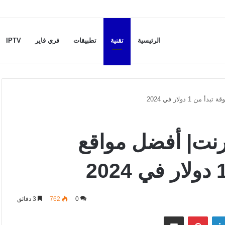
الرئيسية
تقنية
تطبيقات
فري فاير
IPTV
 دولار في 2024
ترنت| أفضل مواقع
0
762
3 دقائق
لينكدإن
بينتيريست
مشاركة عبر البريد