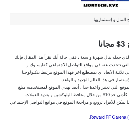
موقع invmeta واحد من أشهر المواقع الجديدة لسنة 2024 و الذي جعله ينال شهرة واسعة ، ففي حالة أنك تقرأ هذا المقال فإنك
التي تتحدث عنه في مواقع التواصل الاجتماعي كفايسبوك و
إستثمار invmeta شبكة عالم إفتراضي ثلاثية الأبعاد اي بمصطلع آخر فهذا الموقع مرتبط بتكنولوجيا
تثمار في هذا العالم الجديد و الواعد.
وقع التي تعتبر واعدة جدا ، أيضا يهدي الموقع لمستخدميه مبلغ
مسبق كهدية ترحيب تبلغ قيمتها 3$ و يمكن للأشخاص إيداع أموالهم كأدنى حد 10$ من خلال محافظ البلوكشين و بعديد العملات
لمحافظ الأخرى ، أيضا يمكن للأفراد ترويج و مراجعة الموقع في مواقع التواصل الإجتماعي
.