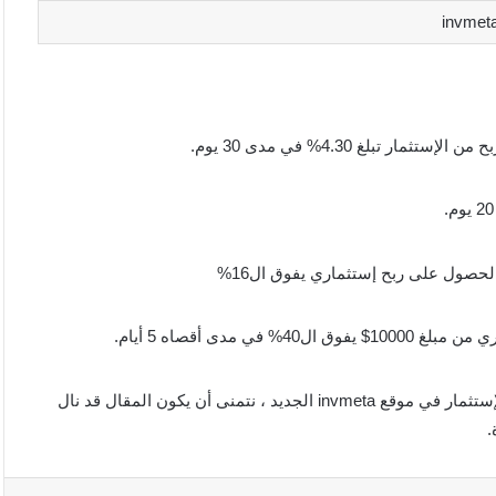
دى أقصاه 5 أيام.
في الختام كانت هذه المقالة شاملة و متكاملة عن أفضل الطرق للإستثمار في موقع invmeta الجديد ، نتمنى أن يكون المقال قد نال
.