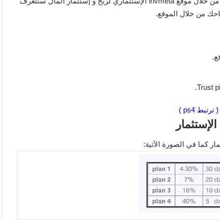
هناك العديد من الطرق المميزة لربح و زيادة رصيدك بشكل مجاني من خلال موقع invmeta الإستثماري لربح و إستثمار المال سنتعرف
باحك من خلال الموقع.
ع.