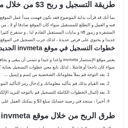
طريقة التسجيل و ربح 3$ من خلال موقع invmeta
بما أنك قد قرأت بداية الموضوع فقد تكون فهمت مبدأ عمل الموقع و 
فيه و العمل و التطلع للمستقبل سواء كان الموقع صادقا أو لا ، م
المشفرة و رموز nft و بدايات المستقبل القادم لنا ، و س
جديدا و يحتوي على فرص عديدة ، لذلك جرب التسجيل في الموقع و ال
خطوات التسجيل في موقع invmeta الجديد
يعتبر موقع الإستثمار invmeta واعدا و جيدا و ن
سواء كان ناجحا أو فاشلا ، لذلك تابع معي خطوات التسجيل بعناية ك
بعد التوجه قم بملأ معلوماتك الشخصية من إسم و إيميل …
بعد القيام بذلك قم بتأكيد معلوماتك و إدخال رمز التأكيد الم
بعد إكمال الخطوات الكاملة للتسجيل قم بالتوجه للبريد الإل
أخيرا ، ستجد في رصيد حسابك مبلغ 3$ و يمكنك العمل على زيادتها حتى تصل لمبلغ 10$ لسحبه أو لإستثماره.
طرق الربح من خلال موقع invmeta