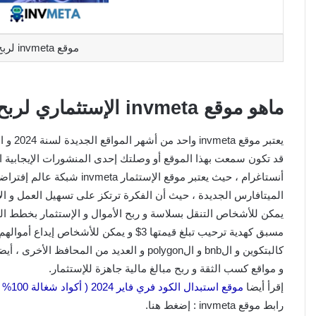
موقع invmeta لربح المال و إستثماريها
ماهو موقع invmeta الإستثماري لربح 3$ مجانا
يعتبر 
قد تكون سمعت بهذا الموقع أو وصلتك إحدى المنشورات الإيجابية 
أنستاغرام ، حيث يعتبر موقع ال
الميتافارس الجديدة ، حيث أن الفكرة ترتكز على تسهيل العمل و الإس
يمكن للأشخاص التنقل بسلاسة و ربح الأموال و الإستثمار بخطط الم
كالبتكوين و الbnb و الpolygon و العديد من ا
و مواقع كسب الثقة و ربح مبالغ مالية جاهزة للإستثمار.
إقرأ أيضا
موقع استبدال الكود فري فاير 2024 ( أكواد شغالة 100% ) Reward FF Garena
رابط موقع invmeta : إضغط هنا.