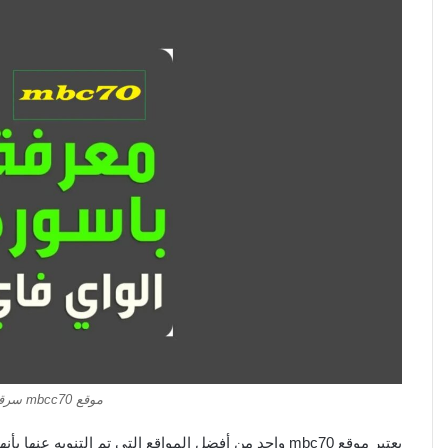
موقع mbcc70 سرقة باسوورد الواي فاي
يعتبر موقع mbc70 واحد من أفضل المواقع التي تم التن