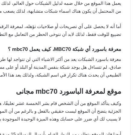
يعمل هذا الموقع من خلال ضمه لدليل الشبكات حول العالم، لذلك 
من المحتمل أن يكون هناك اسماء شبكات متشابهة، لذلك يصعب مع
أما أنه لا يحصل على أي تصريحات أو صلاحيات تؤهله، لمعرفة الرق
تضييع للوقت فقط، لذلك لابد أن نتوخى الحظر من التعامل مع التط
معرفة باسورد أي شبكة MBC70، كيف يعمل mbc70 ؟
صادق، لم تتساءل هل يوجد شبكة بنفس المدينة أو البلد أو على م
الطبيعي أن يحدث هناك تكرار في اسم الشبكة، ولذلك يعد هذا الأمر
موقع لمعرفة الباسورد mbc70 مجانى
وكيف يتأكد الموقع من أن الشخص قام بشر الخمسة عشر تعليقًا، هذ
الجزئية يتضح أن الموقع ليست حقيقي بالفعل و بالرغم من أن الموق
لا يسبب لك أي ضرر على حسابك وهذه الميزة الوحيدة الموجودة به
أيضا فإن الموقع يتطلب من الزوار القيام بأرسال الرسالة 15 مرة في تعليقات و جروبات.