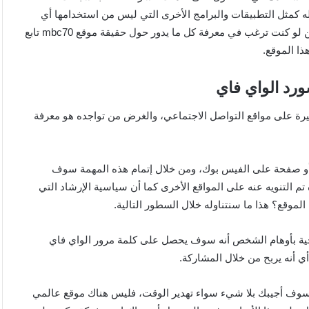
ثله كمثل التطبيقات والبرامج الأخرى التي ليس من استخدامها أي
أساس ، كل هذا سوف نشرحه بالتفصيل خلال السطور التالية، ولكن لو كنت ترغب في معرفة كل ما يدور حول حقيقة موقع mbc70 تابع
ذا الموقع.
خيرة على مواقع التواصل الاجتماعي، والغرض من تواجده هو معرفة
عمل من خلال مشاركته على ما يقارب من 15 جروب أو صفحة على الفيس بوك، ومن خلال إتمام هذه المهمة سوف
 التنويه عنه على المواقع الأخرى كما أن سياسية الإرشاد التي
موقع؟ هذا ما سنتناوله خلال السطور التالية.
ارجية بأوهام الشخص أنه سوف يحصل على كلمة مرور الواي فاي
ي أنه يربح من خلال المشاركة.
سوف أجيبك بلا شيء سواء تهدير الوقت، فليس هناك موقع عالمي