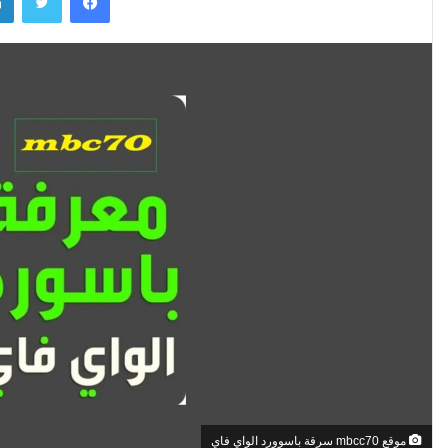
موقع mbcc70 سرقة باسوورد الواي فاي