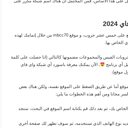
مل على هذا الأساس، فمن المحتمل أن هناك اسم شبكة مكرر على
202
يوفر موقع Mbc70 اختراق الواي فاي من خلال مشاركة رابط الموقع على خمس عشر جروب، و موقع mbcc70 من خلال إتمامك لهذه
 الخاص بها.
روبات الفيس والمجموعات مضمونها كالتالي (انا حصلت على كلمة
ل أي برنامج
, الأن يمكنك معرفة باسورد أي شبكة واى فاى
ل موقع).
موقع أما عن طريق الضغط على الموقع نفسه، ولكن هناك بعض
لسر مجانا ومن أهم هذه الخطوات ما يلي:
 الخاص بك، ثم بعد ذلك قم بكتابة اسم الموقع في البحث، ستجد
ديد نوع الهاتف الذي تستخدمه، ثم سوف تظهر لك صفحة أخرى