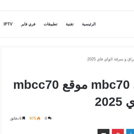
الرئيسية
تقنية
تطبيقات
فري فاير
IPTV
معرفة باسوورد واي فاي mbc70 موقع mbcc70
20
0
975
6 دقائق
لينكدإن
بينتيريست
مشاركة عبر البريد