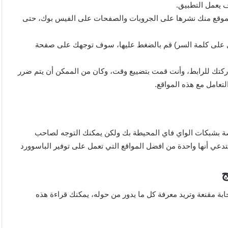
ف يعمل التطبيق.
الموقع منك نشرها على الجروبات والصفحات على الفيس بوك، حتى
ول على كلمة السر) قم بالضغط عليها، سوف توجهك على صفحة
كتك للرابط، وأنت قمت بتضييع وقت، وكان من الممكن أن يتم ضرر
عامل مع هذه المواقع.
ة بشبكات الواي فاي المحيطة بك ولكن يمكنك التوجه لصاحب
تدعي أنها واحدة من افضل المواقع التي تعمل على توفير الباسوورد
موقع mbc70؟ أو موقع mbcc70 com ولم تجد إجابة مقنعة وتريد معرفة كل ما يدور من حوله، يمكنك قراءة هذه