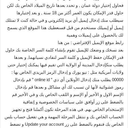
فحاول إختيار دولة عمان , و تحدد بعدها تاريخ الميلاد الخاص بك لكن
حاول قدر الإمكان يكون العمر أكثر من 18 سنة , و بعد إختيارها
سيطلب منك إدخال إيميل أي بريد إلكتروني و في حالة كنت لا تمتلك
إيميل أو إيميلك مستخدم من قبل فسنعطيك هذا الموقع الذي يسمح
لك بالحصول على إيميلات وهمية
رابط موقع الإيميل الإفتراضي : من هنا
بعد نسخك و وضعك للإيميل تقوم بإنشاء كلمة السر الخاصة بك حاول
قدر الإمكان حفظ الإيميل و كلمة السر لتفادي نسيانهما, و بعدها
يطلب منكإدخال المدينة أو الولاية التي تقيم فيها يمكنك إختيار حتى
ولايات أمريكية مثل : نيو يورك و إدخال الرمز البريدي الخاص بها :
00000 يطلب منك إدخال الأونلاين أي دي ” online id ” قم بإدخال
رموز عشوائية لأنها لن تسبب لك أي مشاكل و بعدها قم بإدخال
الإسم الاول و الأخير أو الإسم و اللقب الخاص بك و في الأخير قم
بالضغط على زر أوافق على سياسات الخصوصية و إتفاقية
الإستخدام الخاص بهم. في هذه المرحلة نكون أكملنا فتح و تجهيز
الحساب الخاص بك و ننتقل المرحلة المهمة و هي تفعيل حساب بلس
الخاص بك فنقوم بالضغط على زر Update your account و تضغط