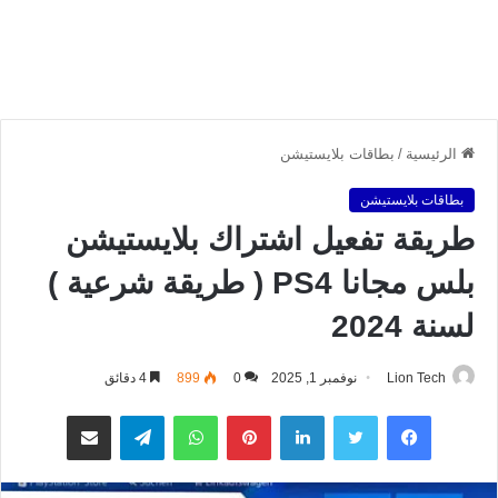
الرئيسية
/
بطاقات بلايستيشن
بطاقات بلايستيشن
طريقة تفعيل اشتراك بلايستيشن
بلس مجانا PS4 ( طريقة شرعية )
لسنة 2024
Lion Tech
نوفمبر 1, 2025
0
899
4 دقائق
فيسبوك
تويتر
لينكدإن
بينتيريست
واتساب
تيلقرام
مشاركة عبر البريد