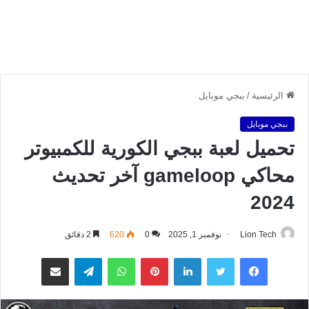
الرئيسية
/
ببجي موبايل
ببجي موبايل
تحميل لعبة ببجي الكورية للكمبيوتر
محاكي gameloop آخر تحديث
2024
Lion Tech
نوفمبر 1, 2025
0
620
2 دقائق
فيسبوك
تويتر
لينكدإن
بينتيريست
واتساب
تيلقرام
مشاركة عبر البريد