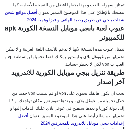
تمتاز بسهولة اللعب و بهذا يجعلها افضل من النسخة الأصلية، كما
ننصحك بالإطلاع على هذا الموضوع المميز بعنوان
أفضل مواقع شحن
شدات ببجي عن طريق رصيد الهاتف و فيزا وهمية 2024
عيوب لعبة بابجي موبايل النسخة الكورية apk
للكمبيوتر
تتمثل عيوب هذه النسخة لأنها لا تدعم للأسف اللغة العربية و لا يمكن
تحميلها من غووغل بلاي و ابستور يمكنك فقط تحميلها بواسطة vpn و
العب ب vpn لكي لا يحظر حسابك
طريقة تنزيل ببجي موبايل الكورية للاندرويد
آخر إصدار
يجب ان يكون هاتفك يحتوي على vpn او قم بتثبيت vpn جديد من
خلال تحميله من غوغل بلاي ، و بعدها تقوم تغير مكان تواجدك او IP
إلى دولة كوريا و بعدها ستفتح في غوغل بلاي عليك الذهاب إليها و
تحميلها ، و إطلع أيضا على هذا الموضوع المميز بعنوان
أفضل
إعدادات ببجي موبايل للأندرويد للمحترفين 2024