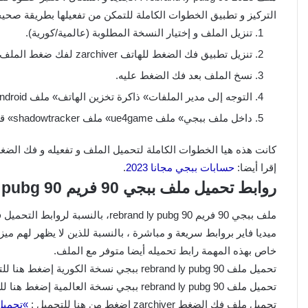
التركيز و تطبيق الخطوات الكاملة للتمكن من تفعيلها بطريقة صحيحة و شغالة ، خطوا
تنزيل الملف و إختيار النسخة المطلوبة (عالمية/كورية).
تنزيل تطبيق فك الضغط للهاتف zarchiver لفك ضغط الملف.
نسخ الملف بعد فك الضغط عليه.
التوجه إلى مدير الملفات» ذاكرة تخزين الهاتف» ملف Android » ملف Data» ملف ببجي tencent.ig.
داخل ملف ببجي» ملف ue4game» ملف shadowtracker» قم بلصق ملف rebrand ly pubg 90 هنا » إضغط على زر “تأكيد”.
كانت هذه هيا الخطوات الكاملة لتحميل الملف و تفعيله و فك الضغ
إقرا أيضا:
حسابات ببجي مجانا 2023
.
روابط تحميل ملف ببجي 90 فريم rebrand ly pubg 90 التحديث الجديد 2.3
ملف ببجي 90 فريم ebrand ly pubg 90
خاص بهذه المهمة رابط تحميله أيضا متوفر مع الملف.
تحميل ملف rebrand ly pubg 90 ببجي نسخة الكورية إضغط هنا للتحميل: »تحميل الملف ببجي الكورية«.
تحميل ملف rebrand ly pubg 90 ببجي نسخة العالمية إضغط هنا للتحميل: »تحميل الملف ببجي العالمية«.
تحميل ملف فك الضغط zarchiver إضغط من هنا للتحميل :
»تحميل