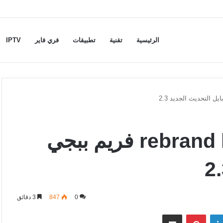
الرئيسية
تقنية
تطبيقات
فري فاير
IPTV
تحميل ملف rebrand ly pubg 90 فريم ببجي
0
847
3 دقائق
لينكدإن
بينتيريست
مشاركة عبر البريد