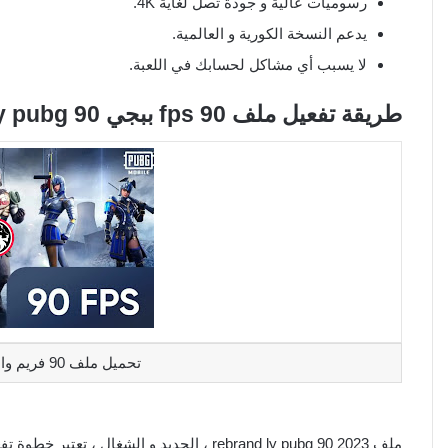
رسوميات عالية و جودة تصل لغاية 4K.
يدعم النسخة الكورية و العالمية.
لا يسبب أي مشاكل لحسابك في اللعبة.
طريقة تفعيل ملف 90 fps ببجي rebrand ly pubg 90 التحديث الجديد 2.3
تحميل ملف 90 فريم والدقة الفائقة ببجي موبايل
ملف rebrand ly pubg 90 2023 ، الجديد و الشغ