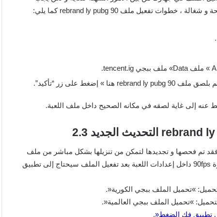
ت تفعيل ملف rebrand ly pubg 90 كما يلي:
ط عنه إلى غاية لصقه في مكانه الصحيح داخل ملف اللعبة.
r، بالنسبة لروابط التحميل فقد تم فحصها و تجديدها لتمكن من تنزيلها بشكل مباشر من ملف
ميديا فاير بروابط سريعة و مباشرة ، بالنسبة للذين لا يظهر لهم ميزة 90fps داخل إعدادات اللعبة بعد تفعيل الملف سيحتاج إلى تطبيق
 تطبيق فك الضغط«
.