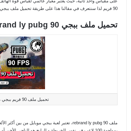
على مقياس واحد ثانية، حيث يعتبر معيار عالمي لقياس قوة الهاتف
90 فريم لذا سنتعرف في مقالنا هذا على طريقة تحميل ملف ببجي التحديث الجديد pubg 90 fps file و كذا كيفية دمجه.
تحميل ملف ببجي rebrand ly pubg 90 الجديد
تحميل ملف 90 فريم ببجي موبايل 2023 التحديث الحديث
بمواجهة 100 لاعب في نفس الخريطة و الرابح هو الناجي الأخير أو الفريق الأخير الرابح بالمنافسة.