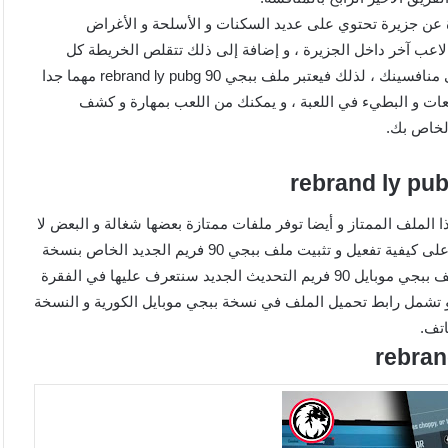
ة عن جزيرة تحتوي على عديد السكنات و الأسلحة و الأغراض
لمتوزعة بطريقة عشوائية في كامل أنحاءها و إضافة إلى تواجد 99 لاعب آخر داخل الجزيرة ، و إضافة إلى ذلك تتقلص الخريطة كل
دقائق لذلك تحتاج منك اللعبة مهارة و سرعة للتمكن من الفوز على منافسينك ، لذلك فيعتبر ملف ببجي rebrand ly pubg 90 مهما جدا
ات و البطيء في اللعبة ، و يمكنك من اللعب بمهارة و كشف
الخاص بك.
ا الملف الممتاز و أيضا توفر ملفات ممتازة بعضها شغالة و البعض لا
، حيث سيساعدك الملف على تحسين أداءك في اللعبة و سنتعرف على كيفية تفعيل و تثبيت ملف ببجي 90 فريم الجديد الخاص بنسخة
ببجي موبايل إصدار 2.3 ، هناك العديد من المميزات التي يقدمها ملف ببجي موبايل 90 فريم التحديث الجديد سنتعرف عليها في الفقرة
ة و تشمل رابط تحميل الملف في نسخة ببجي موبايل الكورية و النسخة