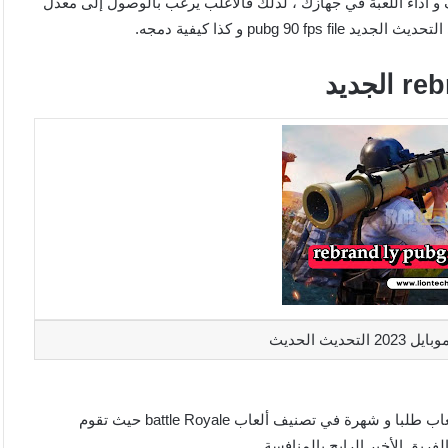
 و آداء اللعبة في جهازك ، لذلك فالأغلب يرغب بالوصول إلى معدل
ملف rebrand ly pubg 90، تعتبر لعبة ببجي موبايل من بين أكثر الألعاب طلبا و شهرة في تصنيف ألعاب battle Royale حيث تقوم