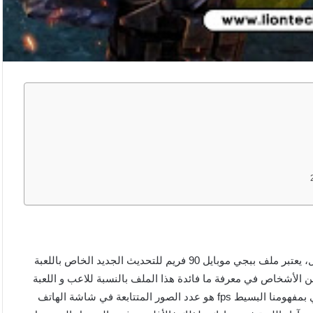
تحميل ملف rebrand ly pubg 90 التحديث الجديد للعبة ببجي موبايل، يعتبر ملف ببجي موبايل 90 فريم للتحديث الجديد الخاص باللعبة
pubg 90 fp لسنة 2023 ، يرغب العديد من الأشخاص في معرفة ما فائدة هذا الملف بالنسبة للاعب و اللعبة
عموما ، نقصد بالفريمات هي معدل الإطارات في الثانية الواحدة أي بمفهومنا البسيط fps هو عدد الصور المتتابعة في شاشة الهاتف