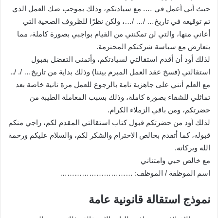
حيث أني أعمل في …. مع سيادتكم، وذلك بموجب صك العمل الذي
تم توقيعه في تاريخ… /… /…، ولكن نظرًا للظروف الصحية التي
أعاني منها، والتي لن تمكنني من القيام بواجبي بصورة كاملة، مما
يتعارض مع سياسة شركتكم المحترمة.
لذلك أود أن أقدم استقالتي لسيادتكم، وأتمنى التفضل بقبول
استقالتي (فسخ عقد العمل المبرم بيننا) وذلك بداية من تاريخ… /. /..
مع العلم أنني على جاهزية تامة بالرجوع للعمل مرة ثانية خاصة بعد
تماثلي للشفاء بصورة كاملة، وذلك بسبب المعاملة الطيبة من
حضرتكم، ومن باقي الزملاء الكرام.
لذلك أود من حضرتكم قبول كتاب استقالتي المقدم لكم، راجي منكم
قبوله، كما أتقدم بخالص الاحترام والشكر لكم، والسلام عليكم ورحمة
الله وبركاته.
مع خالص حبي وامتناني
اسم الموظفة / الموظف: …………………………
نموذج استقالة قانونية عامة