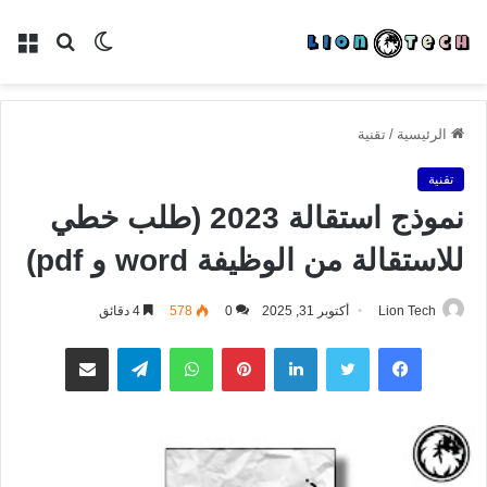
الوضع
بحث
الق
المظلم
عن
الرئيسية
/
تقنية
تقنية
نموذج استقالة 2023 (طلب خطي
للاستقالة من الوظيفة word و pdf)
Lion Tech
أكتوبر 31, 2025
0
578
4 دقائق
فيسبوك
تويتر
لينكدإن
بينتيريست
واتساب
تيلقرام
مشاركة عبر البريد