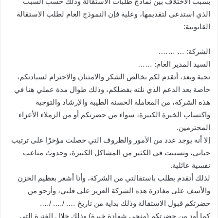
بسبب الاختلاف بين نماذج طلبات الاستقالة وذلك حسب السبب
الذي استدعى لتقديمها، وعلية فإن النموذج العام لطلب الاستقالة
القانونية:
الشركة: … …….
السيد المدير العام: ……
تحية وبعد، أتقدم لكم بخالص الشكر والامتنان والاحترام لسيادتكم،
خاصة بعد الدعم الذي نلته بفضلكم، وذلك طوال مدة عملي هنا في
هذه الشركة، من المعاملة الحسنة الطيبة والإرشاد والتوجيه
واكتساب الخبرة الكبيرة، سواء من حضرتكم أو من الزملاء الأعزاء
المحترمين.
إلا أنه يوجد عدد من الأمور والظروف التي حصلت مؤخرًا على ترتيب
حياتي، وتسببت في الكثير من المشاكل الكبيرة، وحدوث متاعب
نفسية عائلية.
لذلك أتقدم بطلب باستقالتي من الشركة، وأنا أشعر بعظيم الحزن
والأسف على مغادرة هذه الشركة العزيز على قلبي، وأرجو من
حضرتكم قبول الاستقالة وذلك بداية من تاريخ …. /…. /….
كما أود من حضرتكم (منحي شهادة خبرة) وذلك خلال الفترة التي