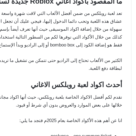
ما المقصود بأكواد اغاني Roblox جديدة لسنة 2025
تعد لعبة روبلكس من ضمن أفضل الألعاب التي لاقت شهرة واسعة ما 
عشاق هذه اللعبة وتحب دائما الدخول إليها، فيجي عليك أن تجعل 
كذلك من خلال الأكواد التي نوفرها لكم من السطور التالية استخد
فقط هو إضافة الكود إلى bomboo box أو إلى الراديو وبدأ الإستماع.
الكثير من الألعاب تحتاج إلى الراديو حتى تتمكن من تشغيل ما تريده
لبطاقة دفع اللعبة.
أحدث اكواد لعبة روبلكس الاغاني
نقدم لكم أفضل الاكواد الخاصة بلعبة روبلكس، حيث أنها اكواد مج
خلالها على بعض الموارد والعروض بدون أي شرط أو قيود.
انا عن أهم هذه الأكواد الخاصة بعام 2025م فتجد ما يلي:
noclypso – one summon ticket