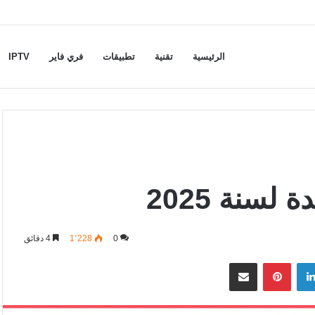
الرئيسية
تقنية
تطبيقات
فري فاير
IPTV
0
1٬228
4 دقائق
لينكدإن
بينتيريست
مشاركة عبر البريد