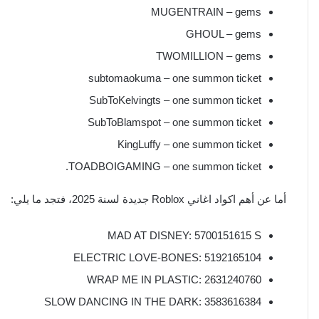
MUGENTRAIN – gems
GHOUL – gems
TWOMILLION – gems
subtomaokuma – one summon ticket
SubToKelvingts – one summon ticket
SubToBlamspot – one summon ticket
KingLuffy – one summon ticket
TOADBOIGAMING – one summon ticket.
أما عن أهم اكواد اغاني Roblox جديدة لسنة 2025، فتجد ما يلي:
MAD AT DISNEY: 5700151615 S
ELECTRIC LOVE-BONES: 5192165104
WRAP ME IN PLASTIC: 2631240760
SLOW DANCING IN THE DARK: 3583616384