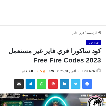
الرئيسية
/
فري فاير
فري فاير
كود ساكورا فري فاير غير مستعمل
Free Fire Codes 2023
Lion Tech
أكتوبر 31, 2025
0
955
4 دقائق
فيسبوك
تويتر
لينكدإن
بينتيريست
واتساب
تيلقرام
مشاركة عبر البريد