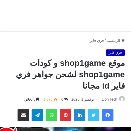
الرئيسية
/
فري فاير
فري فاير
موقع shop1game و كودات
shop1game لشحن جواهر فري
فاير id مجانا
Lion Tech
نوفمبر 1, 2025
0
1٬676
5 دقائق
فيسبوك
تويتر
لينكدإن
بينتيريست
واتساب
تيلقرام
مشاركة عبر البريد