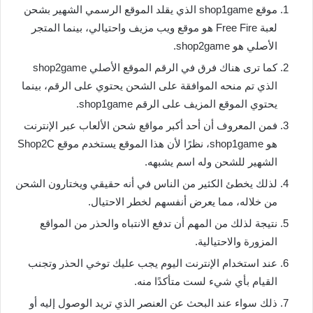
موقع shop1game الذي يقلد الموقع الرسمي الشهير بشحن
لعبة Free Fire هو موقع ويب مزيف واحتيالي، بينما المتجر
الأصلي هو shop2game.
كما ترى هناك فرق في الرقم الموقع الأصلي shop2game
الذي تم منحه الموافقة على الشحن يحتوي على الرقم، بينما
يحتوي الموقع المزيف على الرقم shop1game.
فمن المعروف أن أحد أكبر مواقع شحن الألعاب عبر الإنترنت
هو shop1game، نظرًا لأن هذا الموقع يستخدم موقع Shop2C
الشهير للشحن وله اسم يشبهه.
لذلك يخطئ الكثير من الناس في أنه حقيقي ويختارون الشحن
من خلاله، مما يعرض أنفسهم لخطر الاحتيال.
نتيجة لذلك من المهم أن تدفع الانتباه والحذر من المواقع
المزورة والاحتيالية.
عند استخدام الإنترنت اليوم يجب عليك توخي الحذر وتجنب
القيام بأي شيء لست متأكدًا منه.
ذلك سواء عند البحث عن العنصر الذي تريد الوصول إليه أو