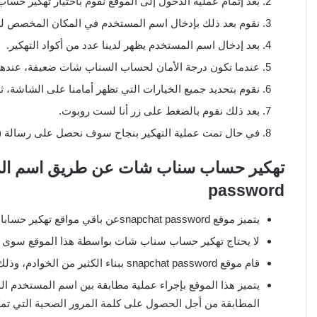
بعد إتمام عملية الدخول إلى الموقع نقوم باختيار تهكير حس
نقوم بعد ذلك بإدخال اسم المستخدم في المكان المخصص ل
بعد إدخال اسم المستخدم يظهر لدينا عدد من أكواد التهكير.
عندما تكون درجة الأمان لحساب السناب شات ضعيفة، عندها
نقوم بتحديد جميع الخيارات التي تظهر أمامنا على الشاشة، ثم
بعد ذلك نقوم بالضغط على زر أنا لست روبوت.
في حال تمت عملية التهكير بنجاح سوف نحصل على رسالة (م
password
يتميز موقع snapchat passwordعن باقي مواقع تهكير حسابات السناب شات؛ باستخدام اسم المستخدم فقط بما يلي:
لا يحتاج تهكير حساب سناب شات بواسطة هذا الموقع سوى اسم
قام موقع snapchat password ببناء الكثير من الخوادم، وذلك من أجل تحقيق عملية اختراق سريعة وآمنة.
يتميز هذا الموقع بإجراء عملية مطابقة بين اسم المستخدم
المطابقة من أجل الحصول على كلمة المرور الصحية التي تم