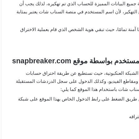
يع البيانات المميزة للحساب الذي تم تهكيره، لذلك يجب أن
 التهكير، لأن اسم المستخدم في منصة السناب شات يعتبر بمثابة
لخوادم التي يستخدمها موقع snapchat password بأنها آمنة تمامًا، حيث تبقي هوية الشخص الذي قام بعملية الاختراق
طة موقع snapbreaker.com
واقع القرصنة على الشبكة العنكبوتية، حيث نستطيع عن طريقة اختراق حسابات
ومقاطع الفيديو، وكذلك الدخول على سجل الدردشات المستقبلة
اب شات باستخدام هذا الموقع كما يلي:
بالدخول إلى موقع snapbreaker.com وذلك عن طريق الضغط على رابط الدخول الخاص بهذا الموقع على شبكة
راقه