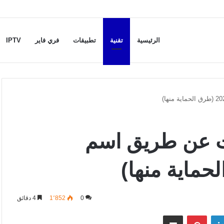
الرئيسية
تقنية
تطبيقات
فري فاير
IPTV
 عن طريق اسم
0
1٬852
4 دقائق
لينكدإن
بينتيريست
مشاركة عبر البريد