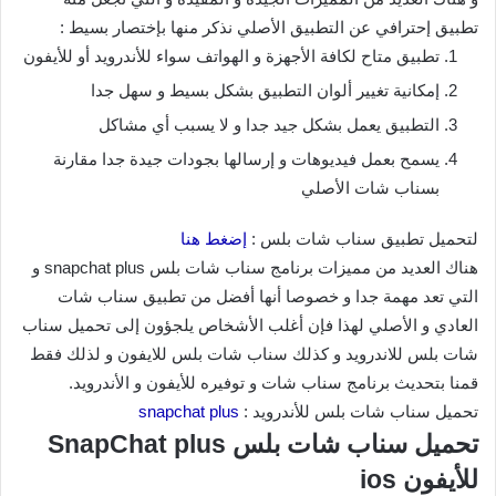
تطبيق إحترافي عن التطبيق الأصلي نذكر منها بإختصار بسيط :
تطبيق متاح لكافة الأجهزة و الهواتف سواء للأندرويد أو للأيفون
إمكانية تغيير ألوان التطبيق بشكل بسيط و سهل جدا
التطبيق يعمل بشكل جيد جدا و لا يسبب أي مشاكل
يسمح بعمل فيديوهات و إرسالها بجودات جيدة جدا مقارنة
بسناب شات الأصلي
لتحميل تطبيق سناب شات بلس :
إضغط هنا
هناك العديد من مميزات برنامج سناب شات بلس snapchat plus و
التي تعد مهمة جدا و خصوصا أنها أفضل من تطبيق سناب شات
العادي و الأصلي لهذا فإن أغلب الأشخاص يلجؤون إلى تحميل سناب
شات بلس للاندرويد و كذلك سناب شات بلس للايفون و لذلك فقط
قمنا بتحديث برنامج سناب شات و توفيره للأيفون و الأندرويد.
تحميل سناب شات بلس للأندرويد :
snapchat plus
تحميل سناب شات بلس SnapChat plus
للأيفون ios