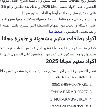
تطبيق ربح بطاقات ستيم ، كما سبق و أن قمنا بشرح أفضل موقع لر
ا
على مفاتيح ستيم مجانا و أيضا بطاقات ستيم مجانا.
و ذلك من خلال جمع نقاط بسيطة و سهلة يمكنك جمعها بسهولة من خ
على الأسئلة و العديد من المهام البسيطة التي تسرع عليك عملية 
رابط تحميل التطبيق :
إضغط هنا
اكواد بطاقات ستيم مشحونة و جاهزة مجانا (
كدعم منا سنقوم أيضا بمحاولة توفير أكبر عدد من أكواد ستيم بشكل
تحديثها , و هذا لتمكين اكبر عدد من المتابعين على الحصول على أكوا
اكواد ستيم مجانا 2025
نقدم لك مجموعة من اكواد ستيم مجانية و جاهزة مشحونة من خلال القب
24F40-5F377-8A871
905CB-6GH0K-7HK8L
EYNJV-EARMR-9B2F7
GH4UK-6KMBV-5JKLM
4GJO8-GUOMB-TYUIF