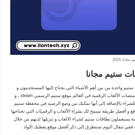
جانا 2025
ت ستيم مجانا
مجانية Steam gift card , تعتبر بطاقات ستيم واحدة من بين أهم الأشياء التي يحتاج إليها المستخدمون و
خصوصا مستعملو ميكروسوفت و التي يحتاجها مستخدمو أحد أكبر منصات الألعاب الرقمية في العالم موقع ستيم الرسمي steam ، و
شراء بالإضافة إلى أنها تمكنك من وضع الرصيد في محفظة ستيم
ات ستيم ( steam card ) بمثابة وسيلة دفع و أفضل طريقة تسمح لك بشراء الألعاب و الرقميات التي تحتاجها
 يستعملون بطاقات ستيم لشراء الالعاب و تنزيلها لديهم من خلال
لك ففي مقال اليوم سنتطرق إلى ذكر أفضل موقع يعطيك اكواد