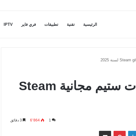
الرئيسية
تقنية
تطبيقات
فري فاير
IPTV
موقع يعطيك اكواد بطاقات ستيم مجانية Steam
1
6٬864
3 دقائق
لينكدإن
بينتيريست
مشاركة عبر البريد