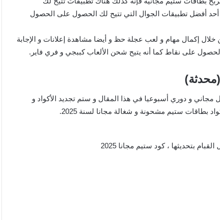
بح بطاقات ستيم مجانية فإنه كذلك هناك تطبيقات تتيح لك
لحصول على اكواد ستيم مجانا 2025، و لذلك يعد تطبيق Gift play أحد أفضل تطبيقات الجوال التي تتيح لك الحصول على الحصول
لال إكمال مهام و لعب عجلة حظ و أيضا مشاهدة إعلانات و الإجابة
الحصول على نقاط كما أنه يتيح شحن الألعاب كببجي و فري فاير.
محدثة)
 مجاني و دوري أسبوعيا في هذا المقال و ستم تجديد الأكواد و
د بطاقات ستيم مشحونة و شغالة مجانا لسنة 2025.
ام بتحديثها ، كود ستيم مجانا 2025