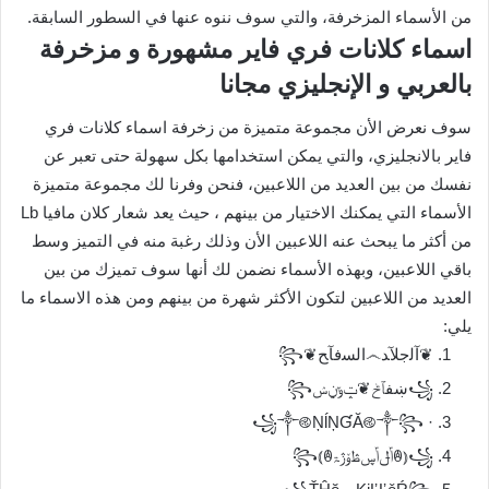
من الأسماء المزخرفة، والتي سوف ننوه عنها في السطور السابقة.
اسماء كلانات فري فاير مشهورة و مزخرفة
بالعربي و الإنجليزي مجانا
سوف نعرض الأن مجموعة متميزة من زخرفة اسماء كلانات فري
فاير بالانجليزي، والتي يمكن استخدامها بكل سهولة حتى تعبر عن
نفسك من بين العديد من اللاعبين، فنحن وفرنا لك مجموعة متميزة
الأسماء التي يمكنك الاختيار من بينهم ، حيث يعد شعار كلان مافيا Lb
من أكثر ما يبحث عنه اللاعبين الأن وذلك رغبة منه في التميز وسط
باقي اللاعبين، وبهذه الأسماء نضمن لك أنها سوف تميزك من بين
العديد من اللاعبين لتكون الأكثر شهرة من بينهم ومن هذه الاسماء ما
يلي:
❦ﺁﻟﺟﻠﺂﺪ෴ﺍﻟﺴﻓﺂﺢ❦꧂
꧁ښفٱݲ❦ݓݹݧݾ꧂
· ꧁༒࿋ŅĺŅƓĂ࿋༒꧂
꧁⦅ꂔݴݪݴڛڟۆڙۃꂔ⦆꧂