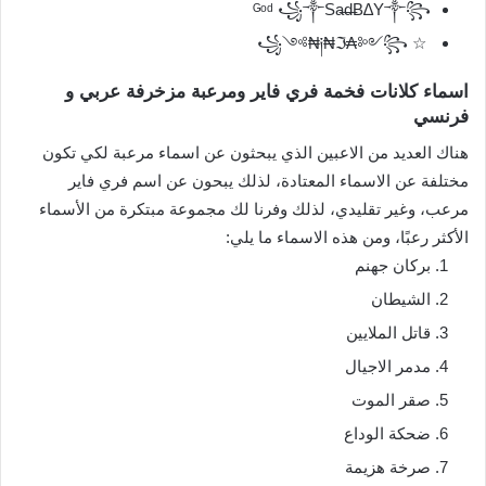
ᴳᵒᵈ ꧁༒Sa̶d̶B∆Y༒꧂
☆ ꧁༺₦༏₦ℑ₳༻꧂
اسماء كلانات فخمة فري فاير ومرعبة مزخرفة عربي و
فرنسي
هناك العديد من الاعبين الذي يبحثون عن اسماء مرعبة لكي تكون
مختلفة عن الاسماء المعتادة، لذلك يبحون عن اسم فري فاير
مرعب، وغير تقليدي، لذلك وفرنا لك مجموعة مبتكرة من الأسماء
الأكثر رعبًا، ومن هذه الاسماء ما يلي:
بركان جهنم
الشيطان
قاتل الملايين
مدمر الاجيال
صقر الموت
ضحكة الوداع
صرخة هزيمة