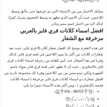
꧁ŤĤĕ···ĶįĽĽěŔ꧂
يمكنك الاختيار من بين الاسماء التي تم عرضها حتى تتألق وسط
اللاعبين، حيث أن الاسم الذي تظهر به وسط الخصوم يميزك كثيرًا،
لذلك لابد من اختيار اسم مميز ونادر.
افضل اسماء كلانات فري فاير بالعربي
مزخرفة مع الشعار
في هذه الفقرة نوضح لك افضل شعار كلان lb فري فاير، حيث تعد
شعارات كلانات من أكثر ما يميز اللاعبين في لعبة فري فاير، لذلك
وفرنا في هذا المقال عدد كبير للغاية من زخرفة اسماء كلانات فري
فاير بالانجليزي ، حيث أن لا تظهر على لعبة فري فاير سواء باسم
الشهرة ولكي تبدو مميز من بين اللاعبين وفرنا لك مجموعة نادرة من
افضل شعارات و اسماء كلانات فري فاير مزخرفة ( اسماء كلانات
فخمة بالإنجليزي ) ، ومن أكثر هذه الأسماء تميزا ما يلي:
꧁༒tĤē෴ƁƟŜŜ༒꧂
꧁༼ٳڷڤڼٱڝ༽꧂
꧁༼ٳڷڤڼٱڝ༽꧂