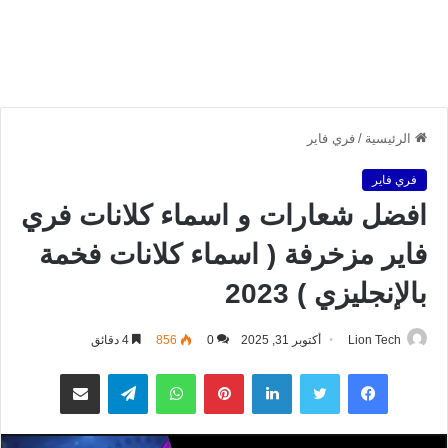
الرئيسية
/
فري فاير
فري فاير
افضل شعارات و اسماء كلانات فري
فاير مزخرفة ( اسماء كلانات فخمة
بالإنجليزي ) 2023
Lion Tech
أكتوبر 31, 2025
0
856
4 دقائق
فيسبوك
تويتر
لينكدإن
بينتيريست
واتساب
تيلقرام
مشاركة عبر البريد