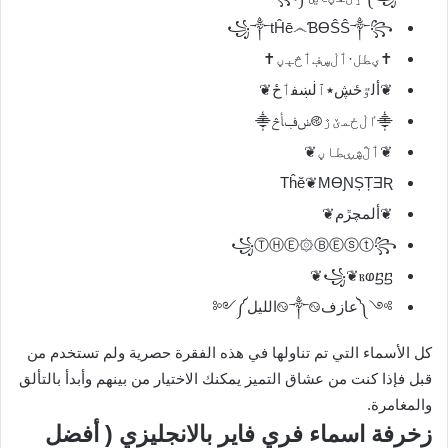
꧁༒tĤē෴ƁƟŜŜ༒꧂
✝ؠطل·ٲڶڛڣٲڅٻڼ✝
❦ألٷځڜ٭ٱڶښڧٲځ❦
⸎ٵڶځمێڙ࿋ݭڣأڅ⸎
❦ٲڷڜۑطاڼ❦
Tĥĕ❦MƟƝȘȚƎƦ
❦ألمچڙم❦
꧁ⓉⒽⒺ۞ⒷⒺⓢⓣ꧂
꧁❦ⲃⱷⴝⴝ❦
༻༼عازف࿊༒࿊الليل༽༺
كل الأسماء التي تم تناولها في هذه الفقرة حصرية ولم تستخدم من
قبل فإذا كنت من عشاق التميز يمكنك الاختيار من بينهم وأبدأ بالتألق
والمغامرة.
زخرفة اسماء فري فاير بالانجليزي ( أفضل