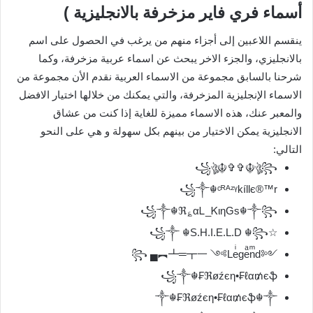
أسماء فري فاير مزخرفة بالانجليزية )
ينقسم اللاعبين إلى أجزاء منهم من يرغب في الحصول على اسم
بالانجليزي، والجزء الاخر يبحث عن اسماء عربية مزخرفة، وكما
شرحنا بالسابق مجموعة من الاسماء العربية نقدم الأن مجموعة من
الاسماء الإنجليزية المزخرفة، والتي يمكنك من خلالها اختيار الافضل
والمعبر عنك، هذه الاسماء مميزة للغاية إذا كنت من عشاق
الانجليزية يمكن الاختيار من بينهم بكل سهولة و هي على النحو
التالي:
꧁ঔৣ☬✞✞☬ঔৣ꧂
꧁༒☬ᶜᴿᴬᶻᵞkíllє®™r
꧁༒☬ℜ؏αᏞ_ᏦιηGs☬༒꧂
☆꧁༒ ☬S.H.I.E.L.D ☬꧂
꧂ ▄︻┻═┳一 ༺Leͥgeͣnͫd༻
꧁༒☬₣ℜøźєη•₣ℓα₥єֆ
༒☬₣ℜøźєη•₣ℓα₥єֆ☬༒