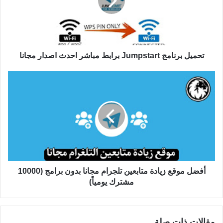
تحميل برنامج Jumpstart برابط مباشر احدث اصدار مجانا
أفضل موقع زيادة متابعين تلجرام مجانا بدون برامج (10000
مشترك يومياً)
مقالات ذات صلة