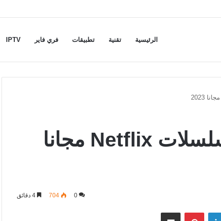
الرئيسية
تقنية
تطبيقات
فري فاير
IPTV
كيفية مشاهدة أفلام ومسلسلات Netflix مجانا
0
704
4 دقائق
لينكدإن
بينتيريست
مشاركة عبر البريد