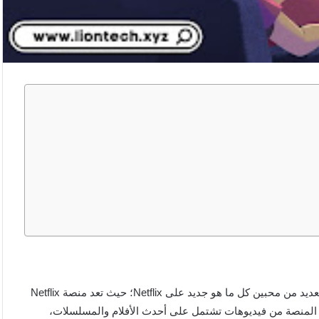
كيفية مشاهدة أفلام ومسلسلات Netflix مجانا 2023 يتساءل عنها العديد من محبين كل ما هو جديد على Netflix؛ حيث تعد منصة Netflix
 المنصة من فيديوهات تشتمل على أحدث الأفلام والمسلسلات،