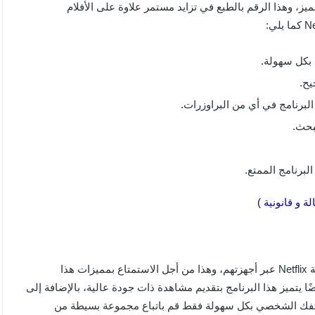
لسلات، وفي شهر يوليو 2022 كان لديهم 3781 فيلم مميز، وهذا الرقم بالطبع في تزايد مستمر علاوة على الأفلام
يح.
البرنامج في أي من البراوزرات.
بحث.
لبرنامج الممتع.
هناك الكثير من الأشخاص يبحثون عن طريقة مدفوعة لتحميل منصة Netflix عبر أجهزتهم، وهذا من أجل الاستمتاع بمميزات هذا
 يتميز هذا البرنامج بتقديم مشاهدة ذات جودة عالية، بالإضافة إلى
تفك الشخصي بكل سهولة فقط قم باتباع مجموعة بسيطة من