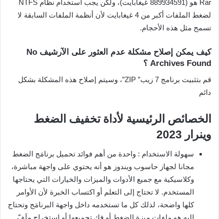
Rar هو (889934591 غيغابايت)، ولكن يجب استخدام نظام NTFS
لضغط الملفات أكبر من 4 غيغابايت لأن أنظمة الملفات السابقة لا
تسمح مثل هذه الأحجام.
كيف يمكن إصلاح مشكلة عدم العثور على الآرشيف No
Archives Found ؟
قم بتثبيت برنامج 7 زيب” ZIP”، وسيتم إصلاح هذه المشكلة بشكل
دائم
الخصائص الرئيسية لأداة تخفيف الضغط
وينرار 2023
سهولة الاستخدام : واحدة من أهم فوائد تحميل برنامَج الضغط
مجانا لجهاز حاسوب ويندوز هو أنه يحتوي على واجهة مباشرة،
وكلاسيكية مع جميع الأدوات والميزات والخيارات التي يحتاجها
المستخدم. لا تحتاج إلى التعلم أو اكتساب الخبرة لأن الأوامر
كلها واضحة، لذلك كل ما تستخدمه داخل واجهة البرنامَج وتحتاج
إليه هو ملفات مِيزة الضغط أو فك تجميعها أو استخراج مِلَفّ