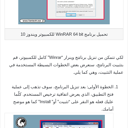
تحميل برنامج WinRAR 64 bit للكمبيوتر ويندوز 10
لكي تتمكن من تنزيل برنامَج وينرار “Winrar” كامل للكمبيوتر، قم
بتثبيت البرنامَج، سنعرض بعض الخطوات البسيطة المستخدمة في
عملية التثبيت، وهي كما يلي.
الخطوة الأولى: بعد تنزيل البرنامج، سوف تذهب إلى عملية
فتح التطبيق، الذي يعرض اتفاقية ترخيص المستخدم. كلّما
عليك فعله هو النقر على “تثبيت” أو” Install” كما هو موضح
أمامك.