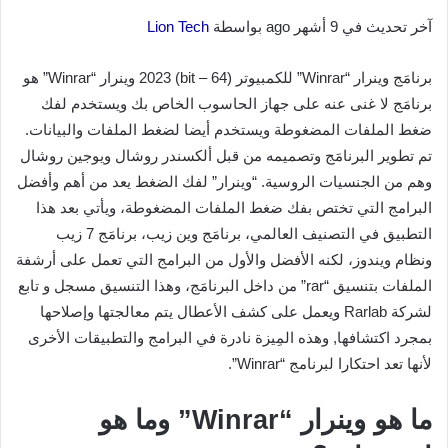
آخر تحديث في 9 أشهر ago بواسطة
Lion Tech
برنامَج وينرار “Winrar” للكمبيوتر (64 – bit) 2023 وينرار “Winrar” هو
برنامَج لا غنى عنه على جهاز الحاسوب الخاص بك ويستخدم لفك
ضغط الملفات المضغوطة ويستخدم أيضا لضغط الملفات والبيانات.
تم تطوير البرنامَج وتصميمه من قبل ألكسندر روشال ويوجين روشال
وهم من الجنسيات الروسية. “وينرار” لفك الضغط يعد من أهم وأفضل
البرامج التي تختص بفك ضغط الملفات المضغوطة، ويأتي بعد هذا
التطبيق في التصنيف العالمي، برنامَج وين زيب، برنامَج 7 زيب
ونظام ويندوز، لكنه الأفضل والأول من البرامج التي تعمل على أرشفة
الملفات بتنسيق “rar” من داخل البرنامَج، وهذا التنسيق مسجل و تابع
لشركة Rarlab ويعمل على كشف الأعطال يتم معالجتها وإصلاحها
بمجرد اكتشافها, وهذه المِيزة نادرة في البرامج والتطبيقات الأخرى
لأنها تعد احتكارا لبرنامج “Winrar”.
ما هو وينرار “Winrar” وما هو