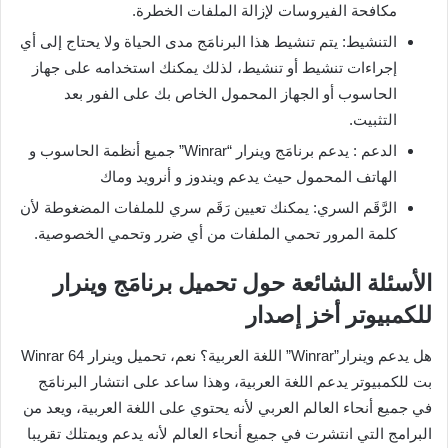
مكافحة الفيروسات لإزالة الملفات الخطرة.
التنشيط: يتم تنشيط هذا البرنامَج مدى الحياة ولا يحتاج إلى أي
إجراءات تنشيط أو تنشيط، لذلك يمكنك استخدامه على جهاز
الحاسوب أو الجهاز المحمول الخاص بك على الفور بعد
التثبيت.
الدعم : يدعم برنامَج وينرار “Winrar” جميع أنظمة الحاسوب و
الهاتف المحمول حيث يدعم ويندوز و أنرويد وماك
الرَّقَم السري: يمكنك تعيين رَقَم سري للملفات المضغوطة لأن
كلمة المرور تحمي الملفات من أي ضرر وتحمي الخصوصية.
الأسئلة الشائعة حول تحميل برنامَج وينرار
للكمبيوتر أخز إصدار
هل يدعم وينرار”Winrar” اللغة العربية؟ نعم، تحميل وينرار Winrar 64
بت للكمبيوتر يدعم اللغة العربية، وهذا ساعد على انتشار البرنامَج
في جميع أنحاء العالم العربي لأنه يحتوي على اللغة العربية، ويعد من
البرامج التي انتشرت في جميع أنحاء العالم لأنه يدعم ويمتلك تقريبا