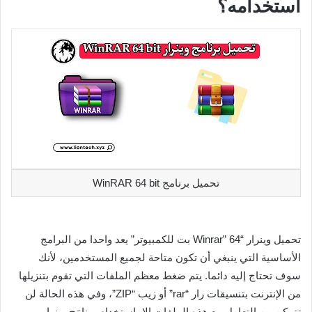
استخدامه؟
تحميل برنامج WinRAR 64 bit
تحميل وينرار “Winrar” 64 بت للكمبيوتر” يعد واحدا من البرامج
الأساسية التي ينبغي أن تكون متاحة لجميع المستخدمين، لأنك
سوف تحتاج إليه دائما. يتم ضغط معظم الملفات التي تقوم بتنزيلها
من الإنترنت بتنسيقات رار “rar” أو زيب “ZIP”، وفي هذه الحالة لن
تتمكن من التعامل مع هذه الملفات إلا باستخدام برنامَج وينرار