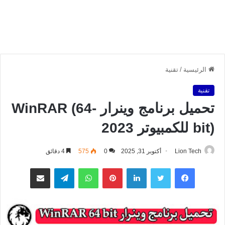
الرئيسية
/
تقنية
تقنية
تحميل برنامج وينرار WinRAR (64-
bit) للكمبيوتر 2023
Lion Tech
أكتوبر 31, 2025
0
575
4 دقائق
فيسبوك
تويتر
لينكدإن
بينتيريست
واتساب
تيلقرام
مشاركة عبر البريد