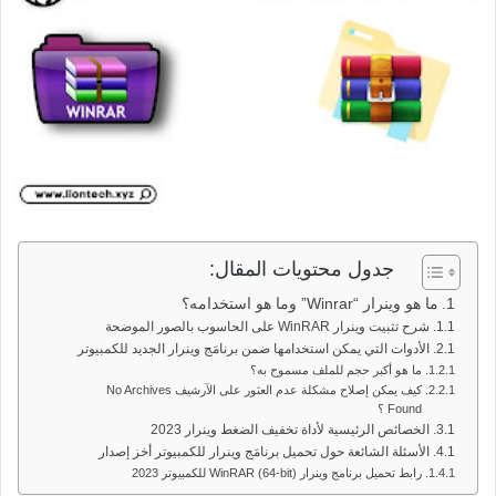
جدول محتويات المقال:
ما هو وينرار “Winrar” وما هو استخدامه؟
شرح تثبيت وينرار WinRAR على الحاسوب بالصور الموضحة
الأدوات التي يمكن استخدامها ضمن برنامَج وينرار الجديد للكمبيوتر
ما هو أكبر حجم للملف مسموح به؟
كيف يمكن إصلاح مشكلة عدم العثور على الآرشيف No Archives
Found ؟
الخصائص الرئيسية لأداة تخفيف الضغط وينرار 2023
الأسئلة الشائعة حول تحميل برنامَج وينرار للكمبيوتر أخز إصدار
رابط تحميل برنامج وينرار WinRAR (64-bit) للكمبيوتر 2023