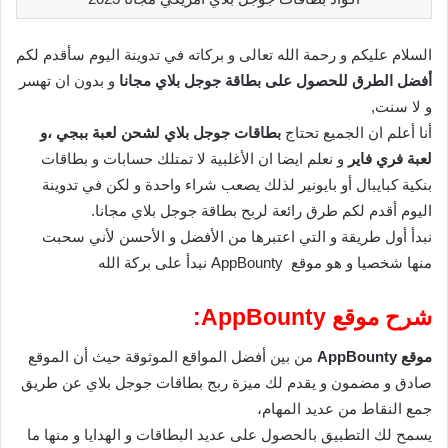
السلام عليكم و رحمة الله تعالى و بركاته في تدوينة اليوم سأقدم لكم
أفضل الطرق للحصول على بطاقة جوجل بلاي مجانا
و بدون ان تهسر
و لا سنت,
أنا أعلم ان الجميع تحتاج
بطاقات جوجل بلاي لشحن لعبة ببجي ،و
لعبة فري فاير
و نعلم ايضا ان الأغلبية لا تمتلك حسابات و بطاقات
بنكية كبايبال أو بايونير لذلك يصعب شراء واحدة و لكن في تدوينة
اليوم أقدم لكم طرق رائعة لربح بطاقة جوجل بلاي مجانا.
نبدأ أول طريقة و التي اعتبرها من الأفضل و الأحسن لأني سحبت
منها شخصيا و هو موقع AppBounty نبدأ على بركة الله
شرح موقع AppBounty:
موقع AppBounty
من بين أفضل المواقع الموثوقة حيث أن الموقع
صادق و مضمون و يقدم لك ميزة ربج بطاقات جوجل بلاي عن طريق
جمع النقاط من عديد المهام،
يسمح لك التطبيق بالحصول على عديد البطاقات و الهدايا و منها ما