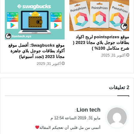
موقع pointsprizes لربح اكواد
بطاقات جوجل بلاي مجانا 2023 (
موقع Swagbucks: أفضل موقع
شرح منكامل 100% )
أكواد بطاقات جوجل بلاي جاهزة
أكتوبر 31, 2025
مجانا 2023 (تجدد أسبوعيا)
أكتوبر 31, 2025
‫2 تعليقات
ي
Lion tech
:
ق
مايو 31, 2019 الساعة 12:54 م
و
أتمنى من مل قلبي أن تعجبكم المقالة⁦
ل