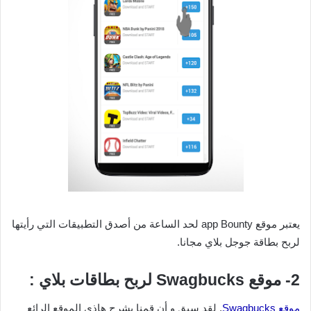
يعتبر موقع app Bounty لحد الساعة من أصدق التطبيقات التي رأيتها
لربح بطاقة جوجل بلاي مجانا.
2- موقع Swagbucks لربح بطاقات بلاي :
موقع Swagbucks
, لقد سبق و أن قمنا بشرح هاذي الموقع الرائع