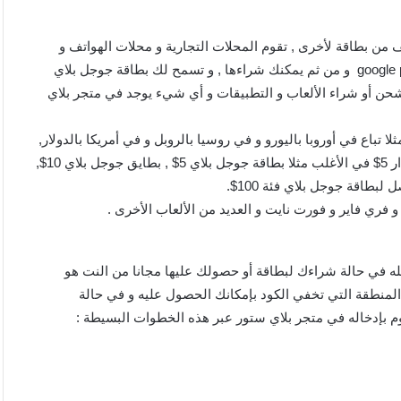
 من بطاقة لأخرى , تقوم المحلات التجارية و محلات الهواتف و
الشركات بشراء هذه البطاقة من الموضوع الرسمي الخاص بgoogle play و من ثم يمكنك شراءها , و تسمح لك بطاقة جوجل بلاي
 أو شراء الألعاب و التطبيقات و أي شيء يوجد في متجر بلاي
تباع في أوروبا باليورو و في روسيا بالروبل و في أمريكا بالدولار,
نوجد بطاقات جوجل بلاي من فئة 5$ إلى غاية 100$ حيث تزيد بمقدار 5$ في الأغلب مثلا بطاقة جوجل بلاي 5$ , بطايق جوجل بلاي 10$,
ري فاير و فورت نايت و العديد من الألعاب الأخرى .
ه في حالة شراءك لبطاقة أو حصولك عليها مجانا من النت هو
لمنطقة التي تخفي الكود بإمكانك الحصول عليه و في حالة
 بإدخاله في متجر بلاي ستور عبر هذه الخطوات البسيطة :