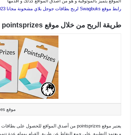
الموقع يتميز بالموثوقية و هو من أصدق المواقع كذلك و أقدمها
رابط موقع Swagbuks لربح بطاقات جوجل بلاي مشحونة مجانا 2023
طريقة الربح من خلال موقع pointsprizes للحصول على بطاقة جوجل بلاي مجانية :
موقع Pointsprizes
يعتبر موقع pointsprizes من أصدق المواقع للحصول على بطاقات الهدايا gifts card و بالخصوص بطاقات جوجل بلاي و بطاقات إيتونز .
و يعتمد التطبيق على جمع النقاط عن طريق القيام بمهام عدة تتميز 