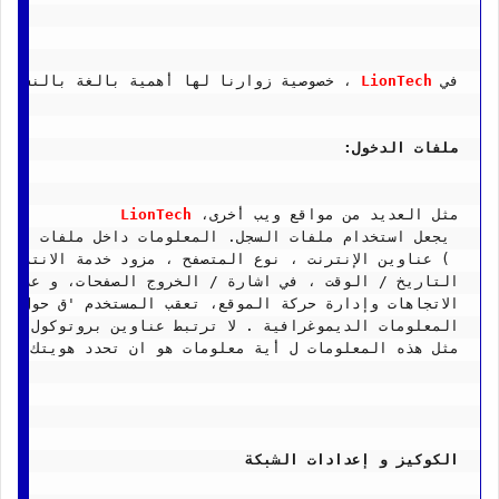
في 
LionTech
 ، خصوصية زوارنا لها أهمية بالغة بالنسبة 
ملفات الدخول:
مثل العديد من مواقع ويب أخرى، 
LionTech
 يجعل استخدام ملفات السجل. المعلومات داخل ملفات الدخول
 ) عناوين الإنترنت ، نوع المتصفح ، مزود خدمة الانترنت ( ISP) ، طا
التاريخ / الوقت ، في اشارة / الخروج الصفحات، و عدد ا
الاتجاهات وإدارة حركة الموقع، تعقب المستخدم 'ق حول ال
المعلومات الديموغرافية . لا ترتبط عناوين بروتوكول الإن
مثل هذه المعلومات ل أية معلومات هو ان تحدد هويتك .
الكوكيز و إعدادات الشبكة