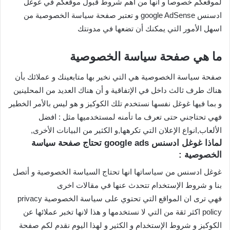
لموقعكم خصوصا و انها من أهم شروط قبول موقعكم في غوغل
ادسنس google AdSense و تعتبر صفحة سياسة الخصوصية من
اسهل الأمور التي يمكنك أن تضعها في مدونتك
ما هي صفحة سياسة الخصوصية
صفحة سياسة الخصوصية هي التي نخير بها متابعينك و عملائك بأن
هناك طرف ثالث داخل في الإتفاقية و أن هناك العديد من المحلينين
و بما فيها غوغل نفسها نستخدم تلك الكوكيز و هو ليس بالأمر الخطير
فهي تحتاجني حتى تعرف ما تأمنه لمستخدميها مثل : افضل
الألعاب,انواع الإعلان التي تكرهها,و الكثير من البيانات الأخرى,
لماذا غوغل ادسنس google ads تحتاج صفحة سياسة
الخصوصية :
غوغل ادسنس من سياساتها انها تحتاج السياسة الخصوصية و أتصل
بنا و شروط الإستخدام تتحدث عنها في مقالات اخرى
فهي ترى ان المواقع التي تحتوي على سياسة الخصوصية privacy
policy اكثر ثقة من التي لا نستخدمها و هذا لانها تخبر عملائها عن
الكوكيز و شروط الإستخدام و الكثير و لهذا اليوم نقدم لكم صفحة