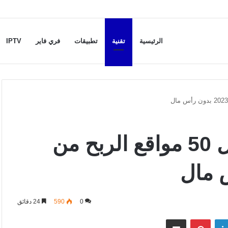
الرئيسية
تقنية
تطبيقات
فري فاير
IPTV
الربح من الانترنت : أفضل 50 مواقع الربح من
0
590
24 دقائق
لينكدإن
بينتيريست
مشاركة عبر البريد