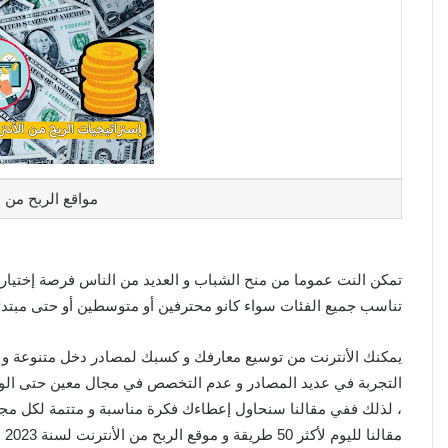
مواقع الربح من ا
تمكن النت عموما من منح الشباب و العديد من الناس فرصة إختيار و
تناسب جميع الفئات سواء كانو محترفين أو متوسطين أو حتى مبتدئي
يمكنك الأنترنت من توسيع معارفك و كسبك لمصادر دخل متنوعة و ت
التجربة في عديد المصادر و عدم التخصص في مجال معين حتى الوص
، لذلك ففي مقالنا سنحاول إعطاءك فكرة مناسبة و متتمة لكل مج
مقالنا لليوم لأكثر 50 طريقة و موقع الربح من الأنترنت لسنة 2023 لجميع المستويات و الفئات من المبتدئين إلى المحترفين.