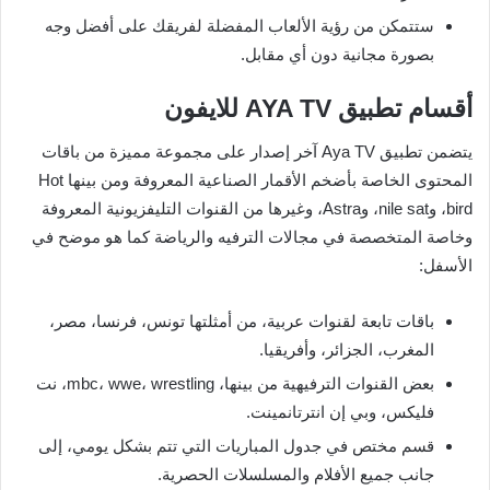
ستتمكن من رؤية الألعاب المفضلة لفريقك على أفضل وجه
بصورة مجانية دون أي مقابل.
أقسام تطبيق AYA TV للايفون
يتضمن تطبيق Aya TV آخر إصدار على مجموعة مميزة من باقات
المحتوى الخاصة بأضخم الأقمار الصناعية المعروفة ومن بينها Hot
bird، وnile sat، وAstra، وغيرها من القنوات التليفزيونية المعروفة
وخاصة المتخصصة في مجالات الترفيه والرياضة كما هو موضح في
الأسفل:
باقات تابعة لقنوات عربية، من أمثلتها تونس، فرنسا، مصر،
المغرب، الجزائر، وأفريقيا.
بعض القنوات الترفيهية من بينها، mbc، wwe، wrestling، نت
فليكس، وبي إن انترتانمينت.
قسم مختص في جدول المباريات التي تتم بشكل يومي، إلى
جانب جميع الأفلام والمسلسلات الحصرية.