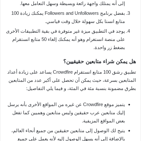
إلى أنه يمتلك واجهة رائعة وبسيطة وسهل التعامل معها.
بفضل برنامج Followers and Unfollowers يمكنك زيادة 100
متابع انستا بكل سهولة خلال وقت قياسي.
يوجد في التطبيق ميزة غير متوفرة في بقية التطبيقات الأخرى
على منصة انستغرام وهو أنه يمكنك إلغاء 50 متابع انستقرام
بضغط زر واحدة.
هل يمكن شراء متابعين حقيقيين؟
تطبيق رشق 100 متابع انستقرام Crowdfire يساعد على زيادة أعداد
المتابعين بسرعة، حيث يمكن أن تحصل على أكبر عدد من المتابعين
بطرق مضمونة بنسبة مئة في المئة، و فيما يلي التفاصيل:
يتميز موقع Crowdfire عن غيره من المواقع الأخرى بأنه يرسل
إليك متابعين عرب حقيقين وليس متابعين وهميين كما تفعل
بعض المواقع المزيفية.
يتيح لك الوصول إلى متابعين حقيقين من جميع أنحاء العالم،
بالإضافة إلى أنه يسهل الوصول إليه لأنه يعمل على جميع