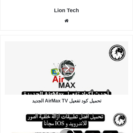
Lion Tech
موقع
الويب
تحميل كود تفعيل AirMax TV الجديد