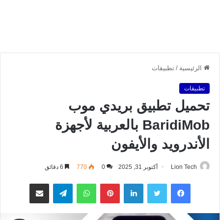
الرئيسية
/
تطبيقات
تطبيقات
تحميل تطبيق بريدي موب
BaridiMob بالعربية لأجهزة
الأندرويد والأيفون
Lion Tech
أكتوبر 31, 2025
0
770
6 دقائق
فيسبوك
تويتر
لينكدإن
بينتيريست
واتساب
تيلقرام
مشاركة عبر البريد