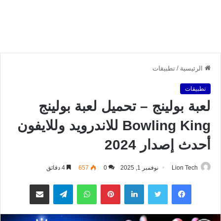
الرئيسية
/
تطبيقات
تطبيقات
لعبة بولينج – تحميل لعبة بولينج
Bowling King للاندرويد وللايفون
أحدث إصدار 2024
Lion Tech
نوفمبر 1, 2025
0
657
4 دقائق
فيسبوك
تويتر
لينكدإن
بينتيريست
واتساب
تيلقرام
مشاركة عبر البريد