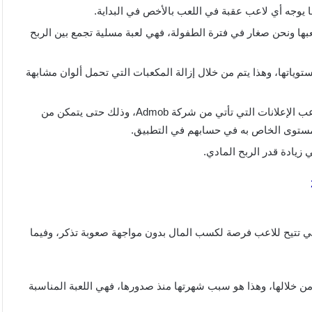
 يوجه أي لاعب عقبة في اللعب بالأخص في البداية.
بة المكعبات التي كنا نلعبها ونحن صغار في فترة الطفولة، فهي لعبة مسلية تجمع بين الربح
وياتها، وهذا يتم من خلال إزالة المكعبات التي تحمل ألوان مشابهة
بعد التمكن من الانتهاء من مرحلة ما في اللعبة يجب على اللاعب الإعلانات التي تأتي من شركة Admob، وذلك حتى يتمكن من
المستوى الخاص به في حسابهم في التطبيق.
زيادة قدر الربح المادي.
 هذه الفئة، فهي تتيح للاعب فرصة لكسب المال بدون مواجهة صعوبة تذكر، وفيما
من خلالها، وهذا هو سبب شهرتها منذ صدورها، فهي اللعبة المناسبة