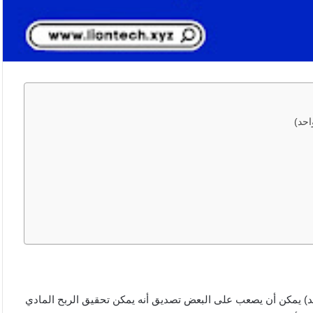
ال الحقيقي 2023 (ربح 1000$ في شهر واحد) يمكن أن يصعب على البعض تصديق أنه يمكن تحقيق الربح المادي