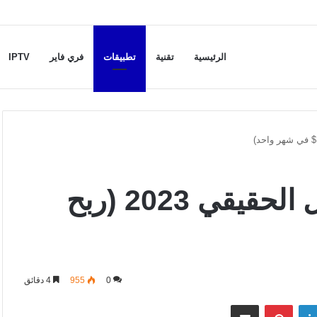
الرئيسية
تقنية
تطبيقات
فري فاير
IPTV
أسهل 7 العاب لربح المال الحقيقي 2023 (ربح
0
955
4 دقائق
لينكدإن
بينتيريست
مشاركة عبر البريد