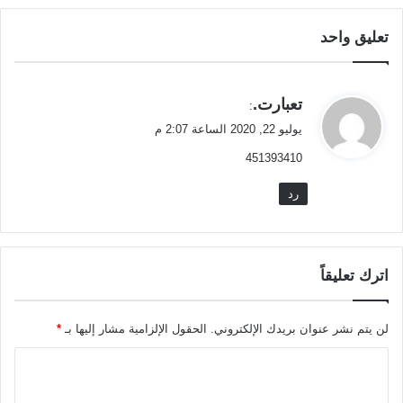
تعليق واحد
ي
تعبارت.
:
ق
يوليو 22, 2020 الساعة 2:07 م
و
451393410
ل
رد
اترك تعليقاً
لن يتم نشر عنوان بريدك الإلكتروني.
الحقول الإلزامية مشار إليها بـ
*
ا
ل