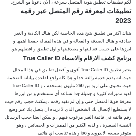
لكم تطبيقات تعطيق هوية المتصل بسرعة ، الآن دعونا مع الشرح.
تطبيقات لمعرفة رقم المتصل عبر رقمه
2023
هناك اكثر من تطبيق يتيح هذه الخاصية لكن هناك الكاذبة و الغير
صادقة و هناك الصدقة و الفعالة و في هذه المقالة جمعنا اهمها و
ابرزها على حسب فعاليتها و مصدقيتها و اول تطبيق و افضلهم هو.
برنامج كشف الارقام والاسماء True Caller ID
يعتبر تطبيق True Caller ID أقوى و أفضل تطبيق في هذا المجال
حيث انه يقدم خدمة رائعة جدا و هذا كله راجع لقاعدة بياناته الضخمة
حيث تحتوي على ازيد من 260 مليون مستخدم ، و True Caller ID
لديه مميزات كثيرة و جميلة جدا تساعد أي مستخدم و من ابرزها
معرفة هوية المتصل حتى و إن لم تقيد رقمه ، يمكنك حجب رقم حيث
لا يستطيع الإتصال بك الشخص الذي لا تريده ان يتصل بك عبر وضع
رقم هاتفه في قائمة الغير مرغوب فيهم ، و يمكن ايضا حجب الرسائل
النصية الصغيرة ، و لديه الكثير من المميزات و الخصائص ، وهو
متوفر بصيغة الاندرويد و iso و هذه تناسب اي هاتف.