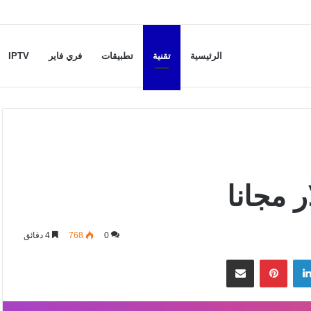
الرئيسية
تقنية
تطبيقات
فري فاير
IPTV
0
768
4 دقائق
لينكدإن
بينتيريست
مشاركة عبر البريد