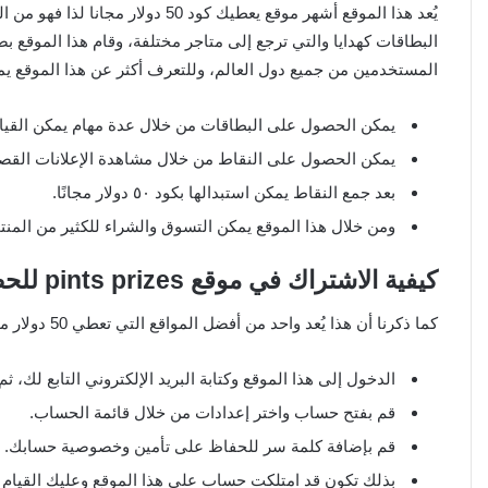
يُعد هذا الموقع أشهر موقع يعطيك كود
المستخدمين من جميع دول العالم، وللتعرف أكثر عن هذا الموقع يمك
يمكن الحصول على البطاقات من خلال عدة مهام يمكن القيام
يمكن الحصول على النقاط من خلال مشاهدة الإعلانات القصير
بعد جمع النقاط يمكن استبدالها بكود ٥٠ دولار مجانًا.
ومن خلال هذا الموقع يمكن التسوق والشراء للكثير من المنتج
كيفية الاشتراك في موقع pints prizes للحصول على كود ستور لربح المال
كما ذكرنا أن هذا يُعد واحد من أفضل المواقع التي تعطي 50 دولار مجانًا، لذا وجب التعرف على طريقة التسجيل فيه وهي كالآتي:
الدخول إلى هذا الموقع وكتابة البريد الإلكتروني التابع لك، ثم انقر e account
قم بفتح حساب واختر إعدادات من خلال قائمة الحساب.
قم بإضافة كلمة سر للحفاظ على تأمين وخصوصية حسابك.
بذلك تكون قد امتلكت حساب على هذا الموقع وعليك القيام 