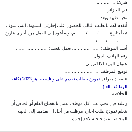
شركة ………….
في الجزائر.
تحية طيبة وبعد ……
أتقدم لكم بالطلب التالي للحصول على إجازتي السنوية، التي سوف
تبدأ بتاريخ ……./……./……. م، وسأعود إلى العمل مرة أخرى بتاريخ
……/……./……/
أسم الموظف: ………………. يعمل بقسم: ………………….
رقم الهاتف الجوال: ……………………….
عنوان البريد الإلكتروني: ………………………
توقيع الموظف: ……………………
ننصحك بقراءة
نموذج خطاب تقديم على وظيفة جاهز 2023 (كافة
الوظائف pdf)
.
الخلاصة
وعليه فإن يجب على كل موظف يعمل بالقطاع العام أو الخاص أن
يتعلم نموذج طلب إجازة موظف من أجل أن يقدمها إلى الجهة
المختصة عند حاجته لأخذ إجازة.