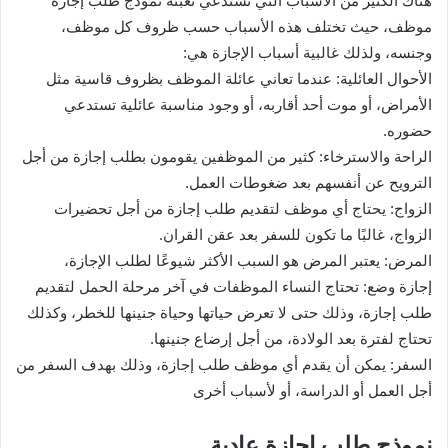
هناك الكثير من الأسباب التي تستدعي تعبئة نموذج طلب إجازة
موظف، حيث تختلف هذه الأسباب حسب ظروف كل موظف،
وجنسه، ولذلك غالبية أسباب الإجازة هي:
الأحوال العائلية: عندما تعاني عائلة الموظف بظروف قاسية مثل
الأمراض، أو موت أحد أقاربه، أو وجود مناسبة عائلية تستدعي
حضوره.
الراحة والاسترخاء: كثير من الموظفين يقومون بطلب إجازة من أجل
الترويح عن أنفسهم بعد ضغوطات العمل.
الزواج: يحتاج أي موظف لتقديم طلب إجازة من أجل تحضيرات
الزواج، غالبًا ما تكون للسفر بعد عقن القران.
المرض: يعتبر المرض هو السبب الأكثر شيوعًا لطلب الإجازة،
إجازة وضع: تحتاج النساء الموظفات في آخر مرحلة الحمل لتقديم
طلب إجازة، وذلك حتى لا تعرض حياتها وحياة جنينها للخطر، وكذلك
تحتاج لفترة بعد الولادة، من أجل إرضاع جنينها.
السفر: يمكن أن يقدم أي موظف طلب إجازة، وذلك بهدف السفر من
أجل العمل أو الدراسة، أو لأسباب أخرى
نموذج طلب اجازة عادية