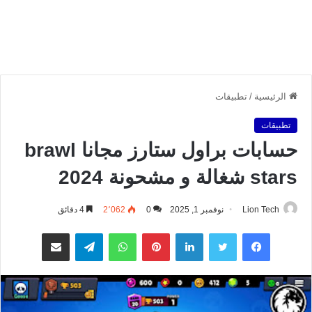
الرئيسية
/
تطبيقات
تطبيقات
حسابات براول ستارز مجانا brawl
stars شغالة و مشحونة 2024
Lion Tech
نوفمبر 1, 2025
0
2٬062
4 دقائق
فيسبوك
تويتر
لينكدإن
بينتيريست
واتساب
تيلقرام
مشاركة عبر البريد