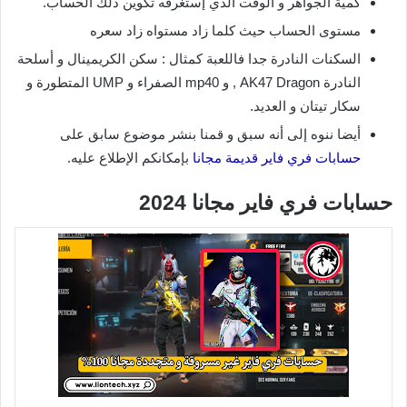
كمية الجواهر و الوقت الذي إستغرقه تكوين ذلك الحساب.
مستوى الحساب حيث كلما زاد مستواه زاد سعره
السكنات النادرة جدا فاللعبة كمثال : سكن الكريمينال و أسلحة
النادرة AK47 Dragon , و mp40 الصفراء و UMP المتطورة و
سكار تيتان و العديد.
أيضا ننوه إلى أنه سبق و قمنا بنشر موضوع سابق على
حسابات فري فاير قديمة مجانا
بإمكانكم الإطلاع عليه.
حسابات فري فاير مجانا 2024