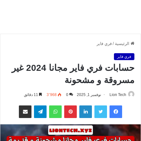
الرئيسية
/
فري فاير
فري فاير
حسابات فري فاير مجانا 2024 غير
مسروقة و مشحونة
Lion Tech
نوفمبر 1, 2025
0
3٬968
11 دقائق
فيسبوك
تويتر
لينكدإن
بينتيريست
واتساب
تيلقرام
مشاركة عبر البريد