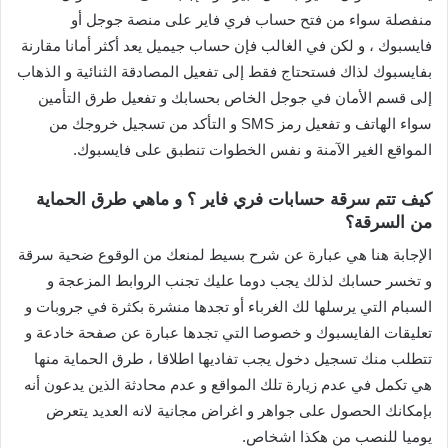
منفصلة سواء من فتح حساب فري فاير على منصة جوجل أو
فايسبوك ، و لكن في الغالب فإن حساب جيميل يعد أكثر أمانا مقارنة
بفايسبوك لذاك فستحتاج فقط إلى تفعيل المصادقة الثنائية و الذهاب
إلى قسم الأمان في جوجل الخاص بحسابك و تفعيل طرق التأمين
سواء الهاتف و تفعيل رمز SMS و التأكد من تسجيل خروجك من
المواقع الغير الآمنة و نفس الخطوات تنطبق على فايسبوك.
كيف تتم سرقة حسابات فري فاير ؟ و ماهي طرق الحماية
من السرقة؟
الإجابة هنا هي عبارة عن شرح بسيط لمنعك من الوقوع ضحية سرقة
و تخسر حسابك لذلك يجب دوما عليك تجنب الروابط المزعجة و
السبام التي يرسلها لك الغرباء أو تجدها منشرة بكثرة في جروبات و
تعليقات الفايسبوك و خصوصا التي تجدها عبارة عن صفحة خادعة و
تتطلب منك تسجيل دخول يجب تفاديها اطلاقا ، طرق الحماية منها
هي تكمل في عدم زيارة تلك المواقع و عدم محادثة الذين يدعون أنه
بإمكانك الحصول على جواهر و اغراض مجانية لانه العديد يتعرض
يوميا للنصب من هكذا اشخاص.