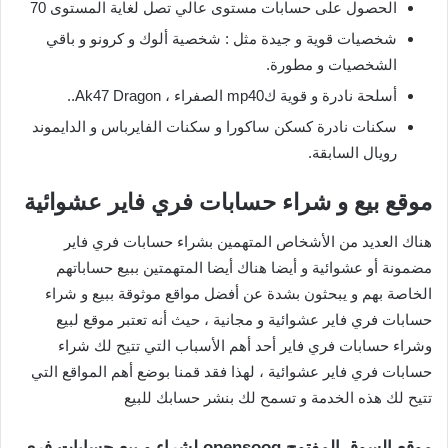
الحصول على حسابات مستوى عالي تصل لغاية المستوى 70
شخصيات قوية و جيدة مثل : شخصية ألوك و كرونو و باقي
الشخصيات و مطورة.
أسلحة نادرة و قوية كmp40 الصفراء ، Ak47 Dragon..
سكنات نادرة كسكن ساكورا و سكنات الفايرباس و الدايموند
رويال السابقة.
موقع بيع و شراء حسابات فري فاير عشوائية
هناك العديد من الأشخاص المتهمين بشراء حسابات فري فاير
مضمونة أو عشوائية و أيضا هناك أيضا المتهمتين ببيع حساباتهم
الخاصة بهم و يبحثون بشدة عن أفضل مواقع موثوقة ببيع و شراء
حسابات فري فاير عشوائية و مجانية ، حيث أنه تعتبر موقع لبيع
وشراء حسابات فري فاير أحد أهم الأسباب التي تتيح لك شراء
حسابات فري فاير عشوائية ، لهذا فقد قمنا بوضع أهم المواقع التي
تتيح لك هذه الخدمة و تسمح لك بنشر حسابك للبيع
موقع السوق المفتوح opensooq لشراء و بيع حسابات فري