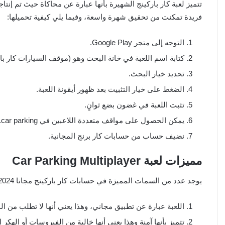
تتميز لعبة كار باركينج الشهيرة بأنها عبارة عن محاكاة حيث تم إ
فريدة تمكنت من تحقيق شهرة واسعة، وفيما يلي كيفية تحميلها:
التوجه إلى متجر Google Play.
كتابة اسم اللعبة في خانة البحث وهو (موقف السيارات كار بار
تحديد خيار البحث.
الضغط على خيار التثبيت بعد ظهور أيقونة اللعبة.
تثبت اللعبة في غضون بضع ثوانٍ.
يمكن الحصول على مواقف متعددة اللاعبين في car parking.
نضيف حساب من حسابات كار برنج المجانية.
مميزات لعبة Car Parking Multiplayer
يوجد عدد من السمات المميزة في حسابات كار باركينج مجانا 2024 وحسابات كار باركينج مجانا 2024، وفيما يلي نتعرف على أبرزها:
اللعبة عبارة عن تطبيق مجاني، وهذا يعني أنها لا تطلب من ا
تتميز بأنها آمنة وهذا يعني أنها خالية من الفيروسات أو الهكر