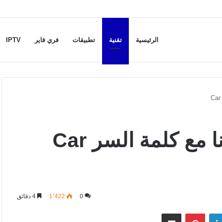
الرئيسية
تقنية
تطبيقات
فري فاير
IPTV
حسابات كار باركينج مجانا مع كلمة السر Car
0
1٬422
4 دقائق
لينكدإن
بينتيريست
مشاركة عبر البريد