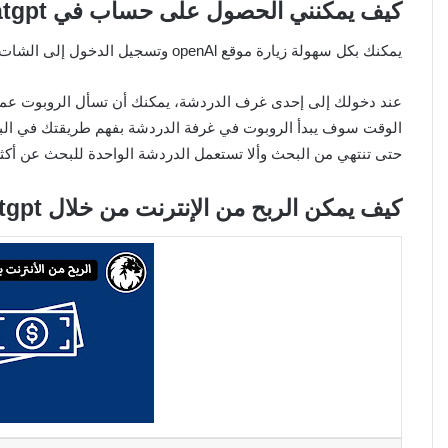
كيف يمكنني الحصول على حساب في Chatgpt والبدء في الربح من الإنترنت؟
يمكنك بكل سهولة زيارة موقع openAl وتسجيل الدخول إلى الشات من خلال إيميلك الخاص، ومن ثَم إنشاء حساب على Chatgpt.
عند دخولك إلى إحدى غرف الدردشة، يمكنك أن تسأل الروبوت عما ت
الوقت سوف يبدأ الروبوت في غرفة الدردشة بفهم طريقتك في البحث
حتى تنتهي من البحث وألا تستعمل الدردشة الواحدة للبحث عن أك
كيف يمكن الربح من الإنترنت من خلال Chatgpt ؟