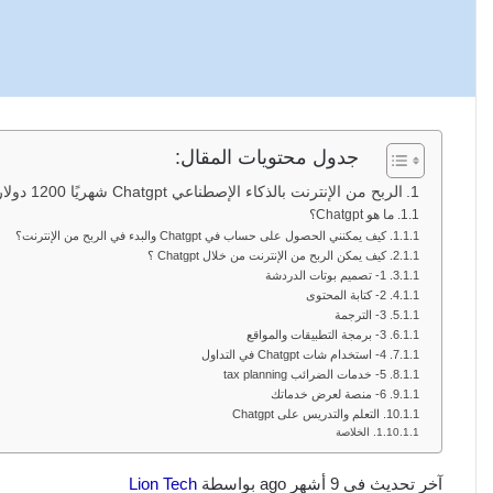
جدول محتويات المقال:
الربح من الإنترنت بالذكاء الإصطناعي Chatgpt شهريًا 1200 دولار بدون خبرة
ما هو Chatgpt؟
كيف يمكنني الحصول على حساب في Chatgpt والبدء في الربح من الإنترنت؟
كيف يمكن الربح من الإنترنت من خلال Chatgpt ؟
1- تصميم بوتات الدردشة
2- كتابة المحتوى
3- الترجمة
3- برمجة التطبيقات والمواقع
4- استخدام شات Chatgpt في التداول
5- خدمات الضرائب tax planning
6- منصة لعرض خدماتك
التعلم والتدريس على Chatgpt
الخلاصة
آخر تحديث في 9 أشهر ago بواسطة
Lion Tech