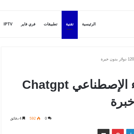
الرئيسية
تقنية
تطبيقات
فري فاير
IPTV
الربح من الإنترنت بالذكاء الإصطناعي Chatgpt
0
592
4 دقائق
لينكدإن
بينتيريست
مشاركة عبر البريد