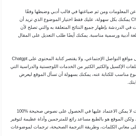
عن المعلومات ومن ثم صياغتها في قالب أدبي وضبطها وفقًا
لمتطلبات تحسين محركات البحث Seo. ولكن الآن وبواسطة Chatgpt يمكنك بكل سهولة، عليك فقط اختيار الموضوع الذي تريد أن
ي الدردشة بإظهار جميع النتائج المتعلقة به والتي تصلح لأن
لغة أدبية ورسمية مناسبة. يمكنك أيضًا طلب التعديل على المقال
يمكنك من خلال الشات أيضًا كتابة المنشورات و الposts للنشرعلى مواقع التواصل الإجتماعي. ولا يقتصر كتابة المحتوى على Chatgpt
فات الإكسيل والكثير الكثير من الخدمات اللوجستية والدراسية التي
إيجاد موضوع مناسب للكتابة عنه، يمكنك بسهولة أن تسأل الموقع ليعرض
بتك.
خدمة الترجمة على Chatgpt في تقدم وتطوير مستمر، وهي ما زالت لا يمكن الاعتماد عليها في الحصول على نصوص صحيحة %100
ولكن الموقع هو بالطبع مساعد رائع للمترجمين وأداة عظيمة لتوفير
على معاني الكلمات، وطريقة الترجمة الصحيحة، ترجمات لموضوعات