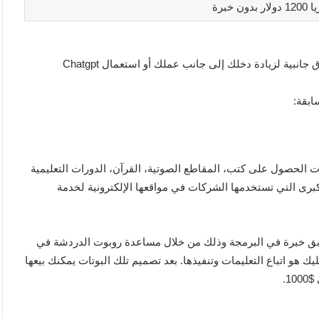
للربح من خلال Chatgpt طرق مختلفة فيمكنك إما زيادة دخلك بطرق جانبية لزيادة دخلك إلى جانب عملك أو استعمال Chatgpt
تلفة مثل بوتات الحصول على كتب، المقاطع الصوتية، القرآن، الدورات التعليمية
رى التي تستخدمها الشركات في مواقعها الإلكترونية لخدمة
بوتات دون سابق خبرة في البرمجة وذلك من خلال مساعدة روبوت الدردشة في
يك هو اتباع التعليمات وتنفيذها. بعد تصميم تلك البوتات يمكنك بيعها
1.