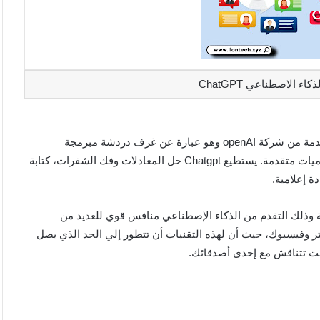
ء الاصطناعي ChatGPT
شات جي بي تي Chatgpt هو إحدى تقنيات الذكاء الإصطناعي المقدمة من شركة openAI وهو عبارة عن غرف دردشة مبرمجة
لاستقبال أسئلة واستفسارات روادها والإجابة عليها من خلال خوارزميات متقدمة. يستطيع Chatgpt حل المعادلات وفك الشفرات، كتابة
 إعلامية.
مة وذلك التقدم من الذكاء الإصطناعي منافس قوي للعديد من
تر وفيسبوك، حيث أن لهذه التقنيات أن تتطور إلي الحد الذي يصل
كنت تتناقش مع إحدى أصدقائك.